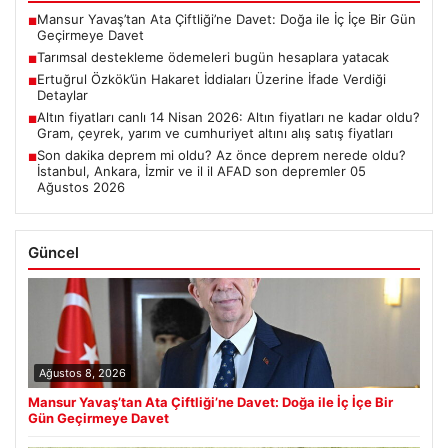
Mansur Yavaş’tan Ata Çiftliği’ne Davet: Doğa ile İç İçe Bir Gün
■
Geçirmeye Davet
Tarımsal destekleme ödemeleri bugün hesaplara yatacak
■
Ertuğrul Özkök’ün Hakaret İddiaları Üzerine İfade Verdiği
■
Detaylar
Altın fiyatları canlı 14 Nisan 2026: Altın fiyatları ne kadar oldu?
■
Gram, çeyrek, yarım ve cumhuriyet altını alış satış fiyatları
Son dakika deprem mi oldu? Az önce deprem nerede oldu?
■
İstanbul, Ankara, İzmir ve il il AFAD son depremler 05
Ağustos 2026
Güncel
Ağustos 8, 2026
Mansur Yavaş’tan Ata Çiftliği’ne Davet: Doğa ile İç İçe Bir
Gün Geçirmeye Davet