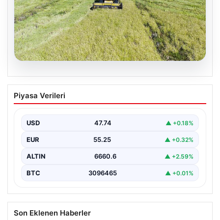
07.08.2026
Tarımsal destekleme ödemeleri bugün
Piyasa Verileri
hesaplara yatacak
USD
47.74
▲ +0.18%
EUR
55.25
▲ +0.32%
ALTIN
6660.6
▲ +2.59%
BTC
3096465
▲ +0.01%
Son Eklenen Haberler