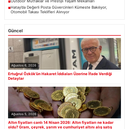
Outdoor Mutfaklar ve Prestijli Yaşam Mekanları
■
Hatay’da Değerli Posta Güvercinleri Kümeste Bakılıyor,
■
Otomobil Takası Teklifleri Alınıyor
Güncel
Ağustos 6, 2026
Ertuğrul Özkök’ün Hakaret İddiaları Üzerine İfade Verdiği
Detaylar
Ağustos 5, 2026
Altın fiyatları canlı 14 Nisan 2026: Altın fiyatları ne kadar
oldu? Gram, çeyrek, yarım ve cumhuriyet altını alış satış