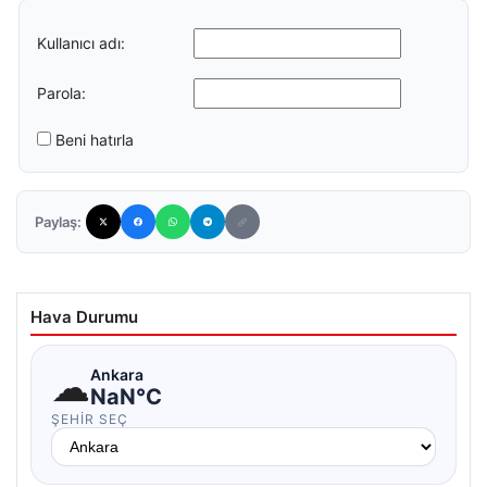
Kullanıcı adı:
Parola:
Beni hatırla
Paylaş:
Hava Durumu
☁
Ankara
NaN°C
ŞEHIR SEÇ