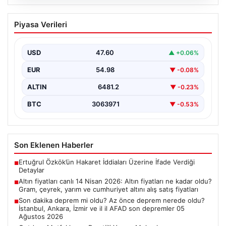
05.08.2026
Altın fiyatları canlı 14 Nisan 2026: Altın
Piyasa Verileri
fiyatları ne kadar oldu? Gram, çeyrek,
yarım ve cumhuriyet altını alış satış
fiyatları
USD
47.60
▲ +0.06%
EUR
54.98
▼ -0.08%
ALTIN
6481.2
▼ -0.23%
BTC
3063971
▼ -0.53%
Son Eklenen Haberler
Ertuğrul Özkök’ün Hakaret İddiaları Üzerine İfade Verdiği
■
Detaylar
Altın fiyatları canlı 14 Nisan 2026: Altın fiyatları ne kadar oldu?
■
Gram, çeyrek, yarım ve cumhuriyet altını alış satış fiyatları
Son dakika deprem mi oldu? Az önce deprem nerede oldu?
■
İstanbul, Ankara, İzmir ve il il AFAD son depremler 05
Ağustos 2026