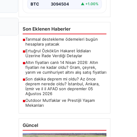
BTC
3094504
▲ +1.00%
Son Eklenen Haberler
Tarımsal destekleme ödemeleri bugün
■
hesaplara yatacak
Ertuğrul Özkök’ün Hakaret İddiaları
■
Üzerine İfade Verdiği Detaylar
Altın fiyatları canlı 14 Nisan 2026: Altın
■
fiyatları ne kadar oldu? Gram, çeyrek,
yarım ve cumhuriyet altını alış satış fiyatları
Son dakika deprem mi oldu? Az önce
■
deprem nerede oldu? İstanbul, Ankara,
İzmir ve il il AFAD son depremler 05
Ağustos 2026
Outdoor Mutfaklar ve Prestijli Yaşam
■
Mekanları
Güncel