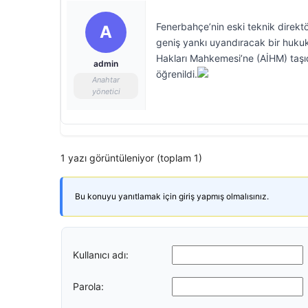
Fenerbahçe’nin eski teknik direktö
A
geniş yankı uyandıracak bir hukuki 
Hakları Mahkemesi’ne (AİHM) taşıdığ
admin
öğrenildi.
Anahtar
yönetici
1 yazı görüntüleniyor (toplam 1)
Bu konuyu yanıtlamak için giriş yapmış olmalısınız.
Kullanıcı adı:
Parola: