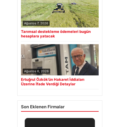
Ağustos 7, 2026
Tarımsal destekleme ödemeleri bugün
hesaplara yatacak
Ağustos 6, 2026
Ertuğrul Özkök’ün Hakaret İddiaları
Üzerine İfade Verdiği Detaylar
Son Eklenen Firmalar