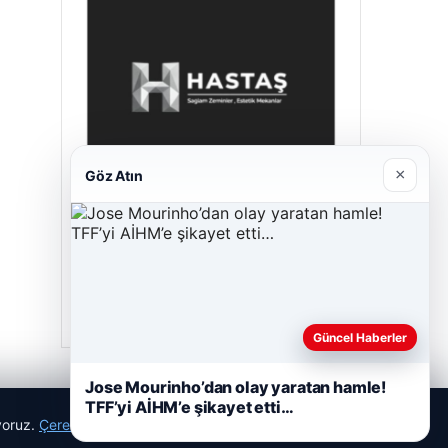
×
Göz Atın
Prenses Night Club
Nisan 29, 2026
Güncel Haberler
Jose Mourinho’dan olay yaratan hamle!
TFF’yi AİHM’e şikayet etti…
ıyoruz.
Çerez Politikamız
Reddet
Kabul Et