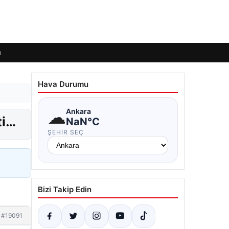
ı
Hava Durumu
☁
Ankara
ti…
NaN°C
ŞEHIR SEÇ
Bizi Takip Edin
#19091