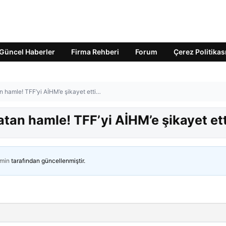
Güncel Haberler
Firma Rehberi
Forum
Çerez Politikas
 hamle! TFF’yi AİHM’e şikayet etti…
tan hamle! TFF’yi AİHM’e şikayet et
min
tarafından güncellenmiştir.