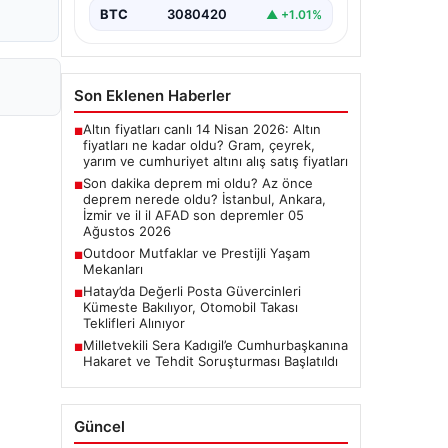
Deprem Durumu ve Son
BTC
3080420
▲ +1.01%
Değerlendirmeler", "content":
"Bugün ülkemizde…
Son Eklenen Haberler
Altın fiyatları canlı 14 Nisan 2026: Altın
■
fiyatları ne kadar oldu? Gram, çeyrek,
yarım ve cumhuriyet altını alış satış fiyatları
Son dakika deprem mi oldu? Az önce
■
deprem nerede oldu? İstanbul, Ankara,
İzmir ve il il AFAD son depremler 05
Ağustos 2026
Outdoor Mutfaklar ve Prestijli Yaşam
■
Mekanları
Hatay’da Değerli Posta Güvercinleri
■
Kümeste Bakılıyor, Otomobil Takası
Teklifleri Alınıyor
Milletvekili Sera Kadıgil’e Cumhurbaşkanına
■
Hakaret ve Tehdit Soruşturması Başlatıldı
Güncel