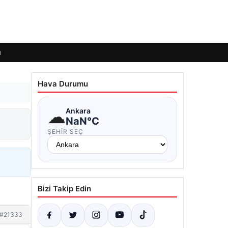
ı
Hava Durumu
☁
Ankara
NaN°C
ŞEHIR SEÇ
Bizi Takip Edin
#21333