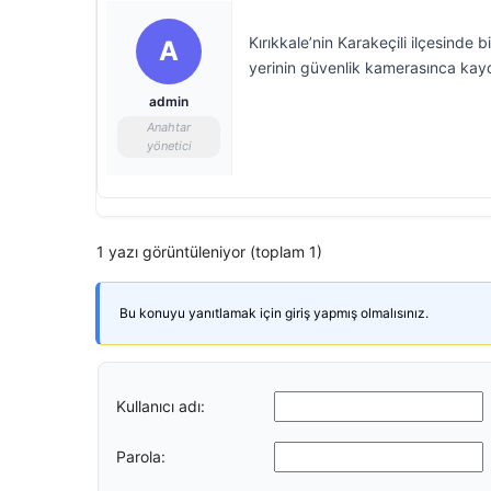
Kırıkkale’nin Karakeçili ilçesinde b
A
yerinin güvenlik kamerasınca kayd
admin
Anahtar
yönetici
1 yazı görüntüleniyor (toplam 1)
Bu konuyu yanıtlamak için giriş yapmış olmalısınız.
Kullanıcı adı:
Parola: