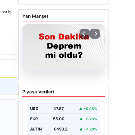
ması iş
Yan Manşet
05.08.2026
Son dakika deprem mi
Piyasa Verileri
oldu? Az önce deprem
nerede oldu? İstanbul,
Ankara, İzmir ve il il AFAD
USD
47.57
▲ +0.08%
son depremler 05
EUR
55.00
▲ +0.26%
Ağustos 2026
ALTIN
6493.2
▲ +4.20%
{ "title": "05 Ağustos 2026 Güncel