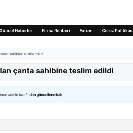
Güncel Haberler
Firma Rehberi
Forum
Çerez Politikas
anta sahibine teslim edildi
lan çanta sahibine teslim edildi
 önce
admin
tarafından güncellenmiştir.