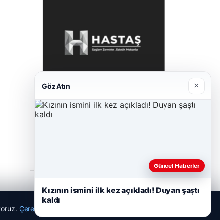
×
Göz Atın
Prenses Night Club
Nisan 29, 2026
Güncel Haberler
Kızının ismini ilk kez açıkladı! Duyan şaştı
kaldı
ıyoruz.
Çerez Politikamız
Reddet
Kabul Et