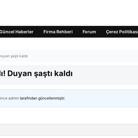
Güncel Haberler
Firma Rehberi
Forum
Çerez Politikas
 Duyan şaştı kaldı
dı! Duyan şaştı kaldı
 önce
admin
tarafından güncellenmiştir.