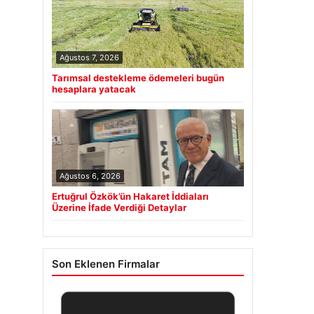
Ağustos 7, 2026
Tarımsal destekleme ödemeleri bugün
hesaplara yatacak
Ağustos 6, 2026
Ertuğrul Özkök’ün Hakaret İddiaları
Üzerine İfade Verdiği Detaylar
Son Eklenen Firmalar