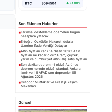
BTC
3094504
▲ +1.00%
Son Eklenen Haberler
Tarımsal destekleme ödemeleri bugün
■
hesaplara yatacak
Ertuğrul Özkök’ün Hakaret İddiaları
■
Üzerine İfade Verdiği Detaylar
Altın fiyatları canlı 14 Nisan 2026: Altın
■
fiyatları ne kadar oldu? Gram, çeyrek,
yarım ve cumhuriyet altını alış satış fiyatları
Son dakika deprem mi oldu? Az önce
■
deprem nerede oldu? İstanbul, Ankara,
İzmir ve il il AFAD son depremler 05
Ağustos 2026
Outdoor Mutfaklar ve Prestijli Yaşam
■
Mekanları
Güncel