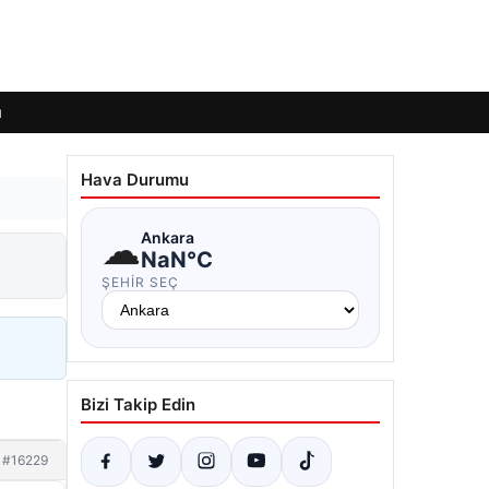
ı
Hava Durumu
☁
Ankara
NaN°C
ŞEHIR SEÇ
Bizi Takip Edin
#16229