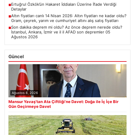
Ertuğrul Özkök’ün Hakaret İddiaları Üzerine İfade Verdiği
■
Detaylar
Altın fiyatları canlı 14 Nisan 2026: Altın fiyatları ne kadar oldu?
■
Gram, çeyrek, yarım ve cumhuriyet altını alış satış fiyatları
Son dakika deprem mi oldu? Az önce deprem nerede oldu?
■
İstanbul, Ankara, İzmir ve il il AFAD son depremler 05
Ağustos 2026
Güncel
Ağustos 8, 2026
Mansur Yavaş’tan Ata Çiftliği’ne Davet: Doğa ile İç İçe Bir
Gün Geçirmeye Davet