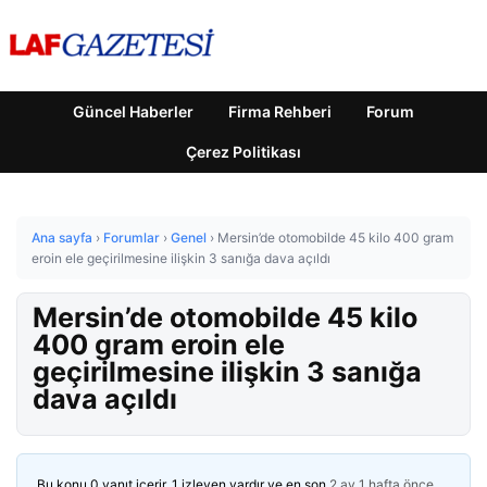
Güncel Haberler
Firma Rehberi
Forum
Çerez Politikası
Ana sayfa
›
Forumlar
›
Genel
›
Mersin’de otomobilde 45 kilo 400 gram
eroin ele geçirilmesine ilişkin 3 sanığa dava açıldı
Mersin’de otomobilde 45 kilo
400 gram eroin ele
geçirilmesine ilişkin 3 sanığa
dava açıldı
Bu konu 0 yanıt içerir, 1 izleyen vardır ve en son
2 ay 1 hafta önce