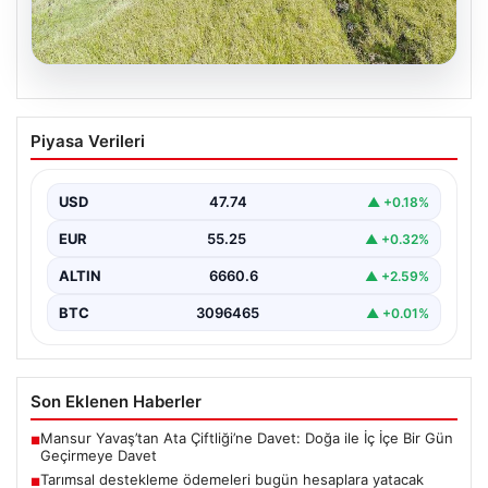
07.08.2026
Tarımsal destekleme ödemeleri bugün
Piyasa Verileri
hesaplara yatacak
USD
47.74
▲ +0.18%
EUR
55.25
▲ +0.32%
ALTIN
6660.6
▲ +2.59%
BTC
3096465
▲ +0.01%
Son Eklenen Haberler
Mansur Yavaş’tan Ata Çiftliği’ne Davet: Doğa ile İç İçe Bir Gün
■
Geçirmeye Davet
Tarımsal destekleme ödemeleri bugün hesaplara yatacak
■