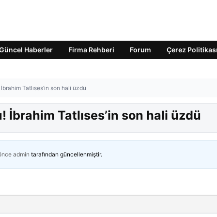
Güncel Haberler
Firma Rehberi
Forum
Çerez Politikas
İbrahim Tatlıses’in son hali üzdü
 İbrahim Tatlıses’in son hali üzdü
 önce
admin
tarafından güncellenmiştir.