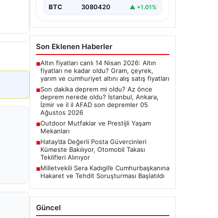
Deprem Durumu ve Son
BTC
3080420
▲ +1.01%
Değerlendirmeler", "content":
"Bugün ülkemizde…
Son Eklenen Haberler
Altın fiyatları canlı 14 Nisan 2026: Altın
■
fiyatları ne kadar oldu? Gram, çeyrek,
yarım ve cumhuriyet altını alış satış fiyatları
Son dakika deprem mi oldu? Az önce
■
deprem nerede oldu? İstanbul, Ankara,
İzmir ve il il AFAD son depremler 05
Ağustos 2026
Outdoor Mutfaklar ve Prestijli Yaşam
■
Mekanları
Hatay’da Değerli Posta Güvercinleri
■
Kümeste Bakılıyor, Otomobil Takası
Teklifleri Alınıyor
Milletvekili Sera Kadıgil’e Cumhurbaşkanına
■
Hakaret ve Tehdit Soruşturması Başlatıldı
Güncel