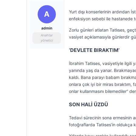
Yurt dışı konserlerinin ardından İs
A
enfeksiyon sebebi ile hastanede te
admin
Zorlu günleri atlatan Tatlıses, g
Anahtar
vasiyet açıklamasıyla günlerdir 
yönetici
‘DEVLETE BIRAKTIM’
İbrahim Tatlıses, vasiyetiyle ilgil
yanında yaş da yanar. Bırakmayac
kaldı. Bana parayı babam bırakma
onlara çok iyi bir miras bıraktım, 
onlar kullanmasını bilemediler” dem
SON HALİ ÜZDÜ
Tedavi sürecinin sona ermesinin ar
fotoğraflarda Tatlıses’in oldukça k
Yıllardır koyu renkte kullandığı sa