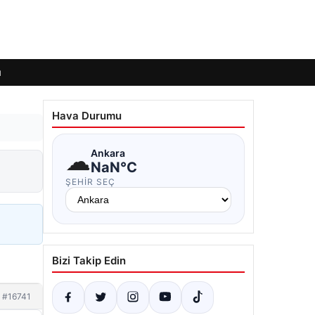
ı
Hava Durumu
☁
Ankara
NaN°C
ŞEHIR SEÇ
Bizi Takip Edin
#16741