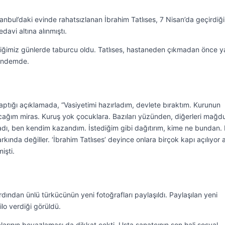
tanbul’daki evinde rahatsızlanan İbrahim Tatlıses, 7 Nisan’da geçirdiği
davi altına alınmıştı.
eçtiğimiz günlerde taburcu oldu. Tatlıses, hastaneden çıkmadan önce y
gündemde.
i yaptığı açıklamada, “Vasiyetimi hazırladım, devlete bıraktım. Kurunun
ağım miras. Kuruş yok çocuklara. Bazıları yüzünden, diğerleri mağd
dı, ben kendim kazandım. İstediğim gibi dağıtırım, kime ne bundan.
farkında değiller. ‘İbrahim Tatlıses’ deyince onlara birçok kapı açılıyor
işti.
dından ünlü türkücünün yeni fotoğrafları paylaşıldı. Paylaşılan yeni
ilo verdiği görüldü.
çlarının beyazlaması da dikkat çekti. Usta sanatçının son hali sosyal