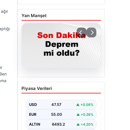
 ağır
Yan Manşet
aptığı
ur
 Ben
05.08.2026
 ama
Son dakika deprem mi
Piyasa Verileri
oldu? Az önce deprem
nerede oldu? İstanbul,
Ankara, İzmir ve il il AFAD
USD
47.57
▲ +0.08%
son depremler 05
EUR
55.00
▲ +0.26%
Ağustos 2026
ALTIN
6493.2
▲ +4.20%
{ "title": "05 Ağustos 2026 Güncel