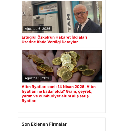
Ağustos 6, 2026
Ertuğrul Özkök’ün Hakaret İddiaları
Üzerine İfade Verdiği Detaylar
Ağustos 5, 2026
Altın fiyatları canlı 14 Nisan 2026: Altın
fiyatları ne kadar oldu? Gram, çeyrek,
yarım ve cumhuriyet altını alış satış
fiyatları
Son Eklenen Firmalar