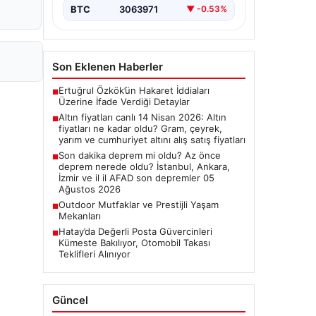
BTC
3063971
▼ -0.53%
Son Eklenen Haberler
Ertuğrul Özkök’ün Hakaret İddiaları
■
Üzerine İfade Verdiği Detaylar
Altın fiyatları canlı 14 Nisan 2026: Altın
■
fiyatları ne kadar oldu? Gram, çeyrek,
yarım ve cumhuriyet altını alış satış fiyatları
Son dakika deprem mi oldu? Az önce
■
deprem nerede oldu? İstanbul, Ankara,
İzmir ve il il AFAD son depremler 05
Ağustos 2026
Outdoor Mutfaklar ve Prestijli Yaşam
■
Mekanları
Hatay’da Değerli Posta Güvercinleri
■
Kümeste Bakılıyor, Otomobil Takası
Teklifleri Alınıyor
Güncel