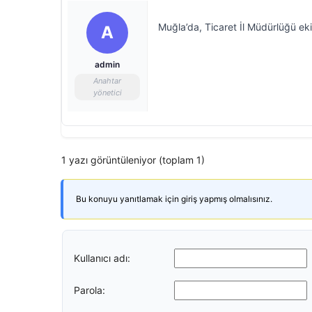
Muğla’da, Ticaret İl Müdürlüğü ek
A
admin
Anahtar
yönetici
1 yazı görüntüleniyor (toplam 1)
Bu konuyu yanıtlamak için giriş yapmış olmalısınız.
Kullanıcı adı:
Parola: