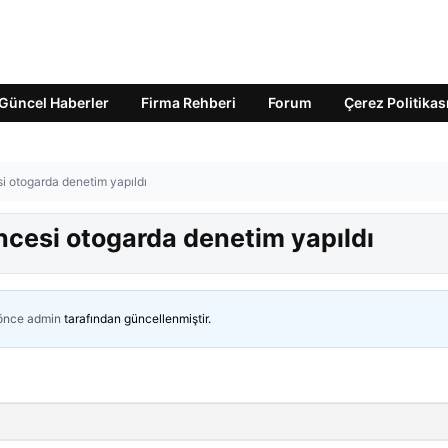
Güncel Haberler
Firma Rehberi
Forum
Çerez Politikas
i otogarda denetim yapıldı
cesi otogarda denetim yapıldı
 önce
admin
tarafından güncellenmiştir.