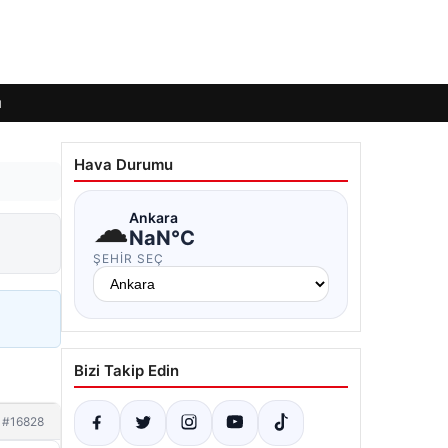
ı
Hava Durumu
☁
Ankara
NaN°C
ŞEHIR SEÇ
Bizi Takip Edin
#16828