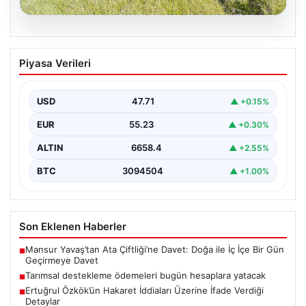
07.08.2026
Tarımsal destekleme ödemeleri bugün
Piyasa Verileri
hesaplara yatacak
USD
47.71
▲ +0.15%
EUR
55.23
▲ +0.30%
ALTIN
6658.4
▲ +2.55%
BTC
3094504
▲ +1.00%
Son Eklenen Haberler
Mansur Yavaş’tan Ata Çiftliği’ne Davet: Doğa ile İç İçe Bir Gün
■
Geçirmeye Davet
Tarımsal destekleme ödemeleri bugün hesaplara yatacak
■
Ertuğrul Özkök’ün Hakaret İddiaları Üzerine İfade Verdiği
■
Detaylar