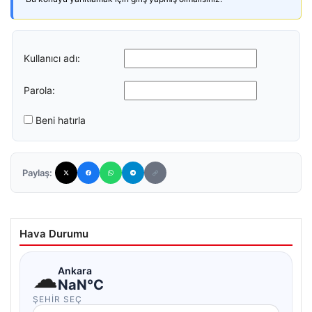
Kullanıcı adı:
Parola:
Beni hatırla
Paylaş:
Hava Durumu
☁
Ankara
NaN°C
ŞEHIR SEÇ