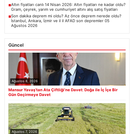
Altın fiyatları canlı 14 Nisan 2026: Altın fiyatları ne kadar oldu?
■
Gram, çeyrek, yarım ve cumhuriyet altını alış satış fiyatları
Son dakika deprem mi oldu? Az önce deprem nerede oldu?
■
İstanbul, Ankara, İzmir ve il il AFAD son depremler 05
Ağustos 2026
Güncel
Ağustos 8, 2026
Mansur Yavaş’tan Ata Çiftliği’ne Davet: Doğa ile İç İçe Bir
Gün Geçirmeye Davet
Ağustos 7, 2026