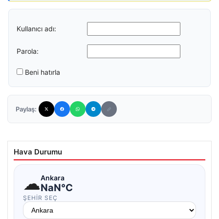
Kullanıcı adı:
Parola:
Beni hatırla
Paylaş:
Hava Durumu
☁
Ankara
NaN°C
ŞEHIR SEÇ