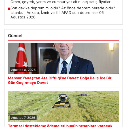
Gram, çeyrek, yarım ve cumhuriyet altını alış satış fiyatları
Son dakika deprem mi oldu? Az önce deprem nerede oldu?
■
İstanbul, Ankara, İzmir ve il il AFAD son depremler 05
Ağustos 2026
Güncel
Ağustos 8, 2026
Mansur Yavaş’tan Ata Çiftliği’ne Davet: Doğa ile İç İçe Bir
Gün Geçirmeye Davet
Ağustos 7, 2026
Tarımsal destekleme ödemeleri bugün hesaplara yatacak