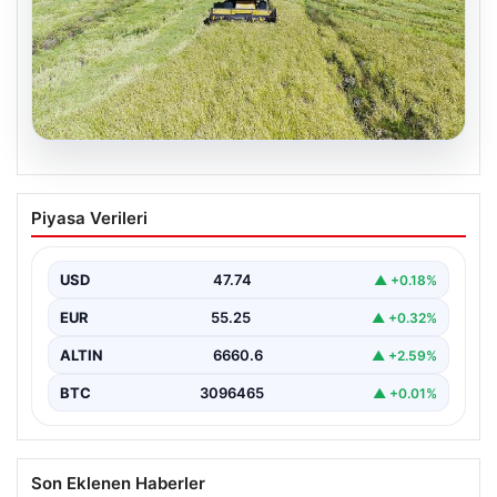
07.08.2026
Tarımsal destekleme ödemeleri bugün
Piyasa Verileri
hesaplara yatacak
USD
47.74
▲ +0.18%
EUR
55.25
▲ +0.32%
ALTIN
6660.6
▲ +2.59%
BTC
3096465
▲ +0.01%
Son Eklenen Haberler