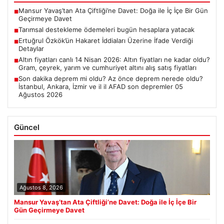
Mansur Yavaş’tan Ata Çiftliği’ne Davet: Doğa ile İç İçe Bir Gün
■
Geçirmeye Davet
Tarımsal destekleme ödemeleri bugün hesaplara yatacak
■
Ertuğrul Özkök’ün Hakaret İddiaları Üzerine İfade Verdiği
■
Detaylar
Altın fiyatları canlı 14 Nisan 2026: Altın fiyatları ne kadar oldu?
■
Gram, çeyrek, yarım ve cumhuriyet altını alış satış fiyatları
Son dakika deprem mi oldu? Az önce deprem nerede oldu?
■
İstanbul, Ankara, İzmir ve il il AFAD son depremler 05
Ağustos 2026
Güncel
Ağustos 8, 2026
Mansur Yavaş’tan Ata Çiftliği’ne Davet: Doğa ile İç İçe Bir
Gün Geçirmeye Davet