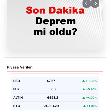
05.08.2026
Son dakika deprem mi oldu? Az önce
Piyasa Verileri
deprem nerede oldu? İstanbul, Ankara,
İzmir ve il il AFAD son depremler 05
Ağustos 2026
USD
47.57
▲ +0.08%
{ "title": "05 Ağustos 2026 Güncel Deprem Durumu ve
EUR
55.00
▲ +0.26%
Son Değerlendirmeler", "content": "Bugün ülkemizde…
ALTIN
6493.2
▲ +4.20%
BTC
3080420
▲ +1.01%