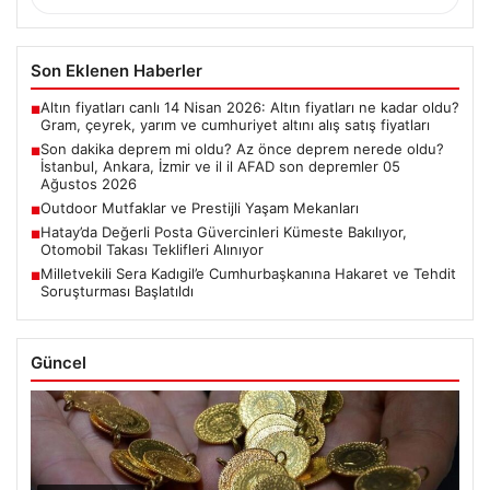
Son Eklenen Haberler
Altın fiyatları canlı 14 Nisan 2026: Altın fiyatları ne kadar oldu?
■
Gram, çeyrek, yarım ve cumhuriyet altını alış satış fiyatları
Son dakika deprem mi oldu? Az önce deprem nerede oldu?
■
İstanbul, Ankara, İzmir ve il il AFAD son depremler 05
Ağustos 2026
Outdoor Mutfaklar ve Prestijli Yaşam Mekanları
■
Hatay’da Değerli Posta Güvercinleri Kümeste Bakılıyor,
■
Otomobil Takası Teklifleri Alınıyor
Milletvekili Sera Kadıgil’e Cumhurbaşkanına Hakaret ve Tehdit
■
Soruşturması Başlatıldı
Güncel