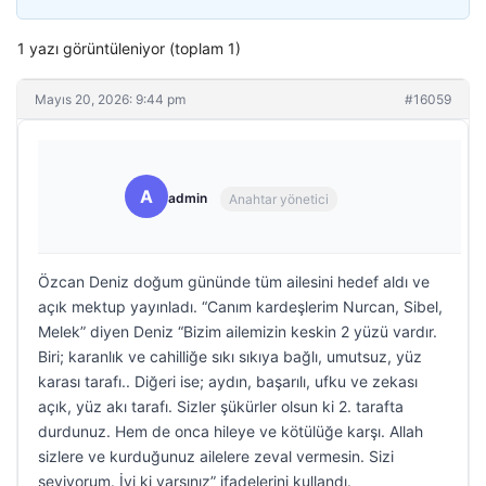
1 yazı görüntüleniyor (toplam 1)
Mayıs 20, 2026: 9:44 pm
#16059
A
admin
Anahtar yönetici
Özcan Deniz doğum gününde tüm ailesini hedef aldı ve
açık mektup yayınladı. “Canım kardeşlerim Nurcan, Sibel,
Melek” diyen Deniz “Bizim ailemizin keskin 2 yüzü vardır.
Biri; karanlık ve cahilliğe sıkı sıkıya bağlı, umutsuz, yüz
karası tarafı.. Diğeri ise; aydın, başarılı, ufku ve zekası
açık, yüz akı tarafı. Sizler şükürler olsun ki 2. tarafta
durdunuz. Hem de onca hileye ve kötülüğe karşı. Allah
sizlere ve kurduğunuz ailelere zeval vermesin. Sizi
seviyorum. İyi ki varsınız” ifadelerini kullandı.