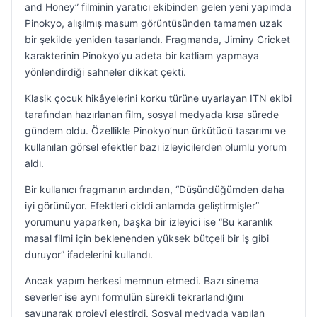
and Honey” filminin yaratıcı ekibinden gelen yeni yapımda
Pinokyo, alışılmış masum görüntüsünden tamamen uzak
bir şekilde yeniden tasarlandı. Fragmanda, Jiminy Cricket
karakterinin Pinokyo’yu adeta bir katliam yapmaya
yönlendirdiği sahneler dikkat çekti.
Klasik çocuk hikâyelerini korku türüne uyarlayan ITN ekibi
tarafından hazırlanan film, sosyal medyada kısa sürede
gündem oldu. Özellikle Pinokyo’nun ürkütücü tasarımı ve
kullanılan görsel efektler bazı izleyicilerden olumlu yorum
aldı.
Bir kullanıcı fragmanın ardından, “Düşündüğümden daha
iyi görünüyor. Efektleri ciddi anlamda geliştirmişler”
yorumunu yaparken, başka bir izleyici ise “Bu karanlık
masal filmi için beklenenden yüksek bütçeli bir iş gibi
duruyor” ifadelerini kullandı.
Ancak yapım herkesi memnun etmedi. Bazı sinema
severler ise aynı formülün sürekli tekrarlandığını
savunarak projeyi eleştirdi. Sosyal medyada yapılan