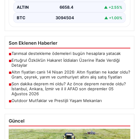
ALTIN
6658.4
▲ +2.55%
BTC
3094504
▲ +1.00%
Son Eklenen Haberler
Tarımsal destekleme ödemeleri bugün hesaplara yatacak
■
Ertuğrul Özkök’ün Hakaret İddiaları Üzerine İfade Verdiği
■
Detaylar
Altın fiyatları canlı 14 Nisan 2026: Altın fiyatları ne kadar oldu?
■
Gram, çeyrek, yarım ve cumhuriyet altını alış satış fiyatları
Son dakika deprem mi oldu? Az önce deprem nerede oldu?
■
İstanbul, Ankara, İzmir ve il il AFAD son depremler 05
Ağustos 2026
Outdoor Mutfaklar ve Prestijli Yaşam Mekanları
■
Güncel