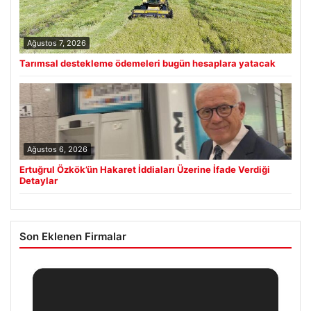
Ağustos 7, 2026
Tarımsal destekleme ödemeleri bugün hesaplara yatacak
Ağustos 6, 2026
Ertuğrul Özkök’ün Hakaret İddiaları Üzerine İfade Verdiği
Detaylar
Son Eklenen Firmalar