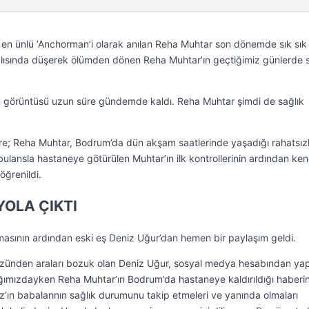
 en ünlü ‘Anchorman’i olarak anılan Reha Muhtar son dönemde sık sık
alısında düşerek ölümden dönen Reha Muhtar’ın geçtiğimiz günlerde 
n görüntüsü uzun süre gündemde kaldı. Reha Muhtar şimdi de sağlık
re; Reha Muhtar, Bodrum’da dün akşam saatlerinde yaşadığı rahatsızl
ulansla hastaneye götürülen Muhtar’ın ilk kontrollerinin ardından ken
öğrenildi.
YOLA ÇIKTI
masının ardından eski eş Deniz Uğur’dan hemen bir paylaşım geldi.
üzünden araları bozuk olan Deniz Uğur, sosyal medya hesabından yap
ğımızdayken Reha Muhtar’ın Bodrum’da hastaneye kaldırıldığı haberin
z’ın babalarının sağlık durumunu takip etmeleri ve yanında olmaları