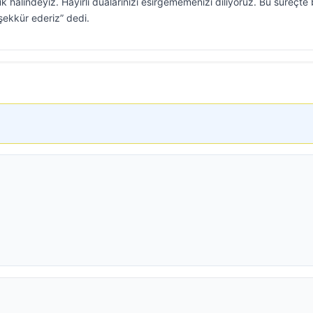
halindeyiz. Hayırlı dualarınızı esirgememenizi diliyoruz. Bu süreçte 
şekkür ederiz” dedi.