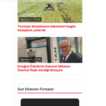
Ağustos 7, 2026
Tarımsal destekleme ödemeleri bugün
hesaplara yatacak
Ağustos 6, 2026
Ertuğrul Özkök’ün Hakaret İddiaları
Üzerine İfade Verdiği Detaylar
Son Eklenen Firmalar