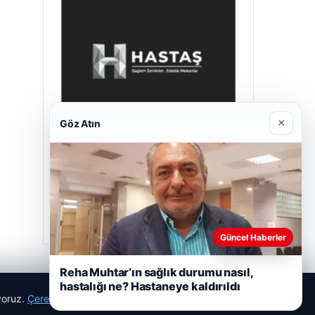
×
Göz Atın
Hastaş Beton
Mayıs 26, 2026
Güncel Haberler
Reha Muhtar’ın sağlık durumu nasıl,
hastalığı ne? Hastaneye kaldırıldı
ıyoruz.
Çerez Politikamız
Reddet
Kabul Et