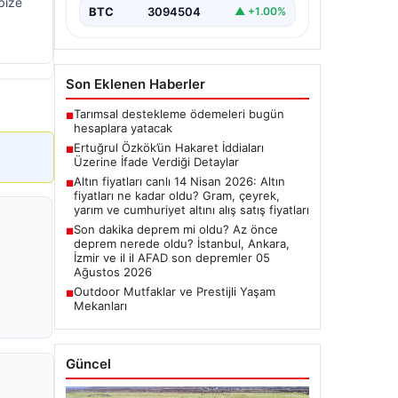
bize
BTC
3094504
▲ +1.00%
Son Eklenen Haberler
Tarımsal destekleme ödemeleri bugün
■
hesaplara yatacak
Ertuğrul Özkök’ün Hakaret İddiaları
■
Üzerine İfade Verdiği Detaylar
Altın fiyatları canlı 14 Nisan 2026: Altın
■
fiyatları ne kadar oldu? Gram, çeyrek,
yarım ve cumhuriyet altını alış satış fiyatları
Son dakika deprem mi oldu? Az önce
■
deprem nerede oldu? İstanbul, Ankara,
İzmir ve il il AFAD son depremler 05
Ağustos 2026
Outdoor Mutfaklar ve Prestijli Yaşam
■
Mekanları
Güncel