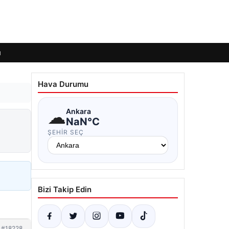
ı
Hava Durumu
☁
Ankara
NaN°C
ŞEHIR SEÇ
Bizi Takip Edin
#18228