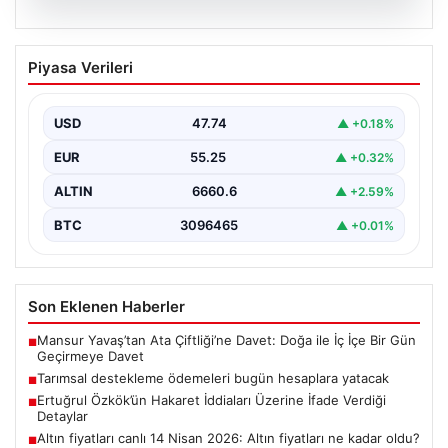
07.08.2026
Tarımsal destekleme ödemeleri bugün
Piyasa Verileri
hesaplara yatacak
USD
47.74
▲ +0.18%
EUR
55.25
▲ +0.32%
ALTIN
6660.6
▲ +2.59%
BTC
3096465
▲ +0.01%
Son Eklenen Haberler
Mansur Yavaş’tan Ata Çiftliği’ne Davet: Doğa ile İç İçe Bir Gün
■
Geçirmeye Davet
Tarımsal destekleme ödemeleri bugün hesaplara yatacak
■
Ertuğrul Özkök’ün Hakaret İddiaları Üzerine İfade Verdiği
■
Detaylar
Altın fiyatları canlı 14 Nisan 2026: Altın fiyatları ne kadar oldu?
■