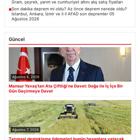
Gram, çeyrek, yarım ve cumhuriyet altını alış satış fiyatları
Son dakika deprem mi oldu? Az önce deprem nerede oldu?
■
İstanbul, Ankara, İzmir ve il il AFAD son depremler 05
Ağustos 2026
Güncel
Ağustos 8, 2026
Mansur Yavaş’tan Ata Çiftliği’ne Davet: Doğa ile İç İçe Bir
Gün Geçirmeye Davet
Ağustos 7, 2026
Tarımsal destekleme ödemeleri bugün hesaplara yatacak