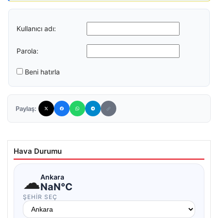
Kullanıcı adı:
Parola:
Beni hatırla
Paylaş:
Hava Durumu
☁
Ankara
NaN°C
ŞEHIR SEÇ