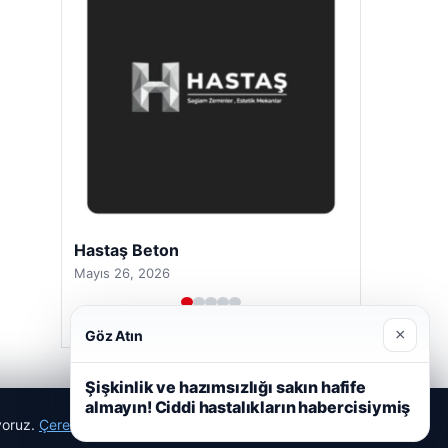
Prenses Night Club
Nisan 29, 2026
×
Göz Atın
Şişkinlik ve hazımsızlığı sakın hafife
almayın! Ciddi hastalıkların habercisiymiş
ıyoruz.
Çerez Politikamız
Reddet
Kabul Et