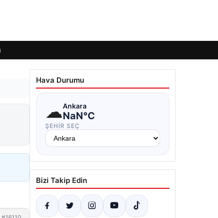
ı
Hava Durumu
☁
Ankara
NaN°C
ŞEHIR SEÇ
Bizi Takip Edin
#16110