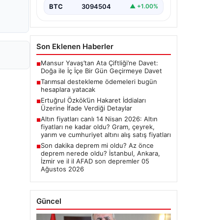
BTC
3094504
▲ +1.00%
Son Eklenen Haberler
Mansur Yavaş’tan Ata Çiftliği’ne Davet:
■
Doğa ile İç İçe Bir Gün Geçirmeye Davet
Tarımsal destekleme ödemeleri bugün
■
hesaplara yatacak
Ertuğrul Özkök’ün Hakaret İddiaları
■
Üzerine İfade Verdiği Detaylar
Altın fiyatları canlı 14 Nisan 2026: Altın
■
fiyatları ne kadar oldu? Gram, çeyrek,
yarım ve cumhuriyet altını alış satış fiyatları
Son dakika deprem mi oldu? Az önce
■
deprem nerede oldu? İstanbul, Ankara,
İzmir ve il il AFAD son depremler 05
Ağustos 2026
Güncel