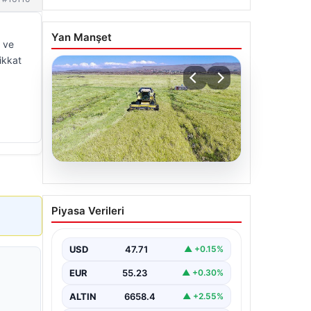
Yan Manşet
k ve
ikkat
07.08.2026
Tarımsal destekleme
Piyasa Verileri
ödemeleri bugün
hesaplara yatacak
USD
47.71
▲ +0.15%
EUR
55.23
▲ +0.30%
ALTIN
6658.4
▲ +2.55%