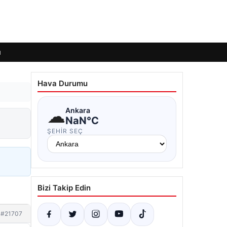
ı
Hava Durumu
☁
Ankara
NaN°C
ŞEHIR SEÇ
Bizi Takip Edin
#21707