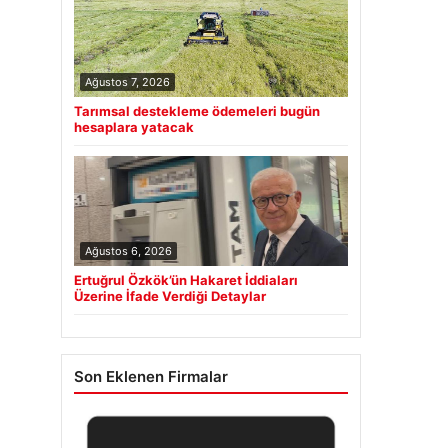
Ağustos 7, 2026
Tarımsal destekleme ödemeleri bugün
hesaplara yatacak
Ağustos 6, 2026
Ertuğrul Özkök’ün Hakaret İddiaları
Üzerine İfade Verdiği Detaylar
Son Eklenen Firmalar