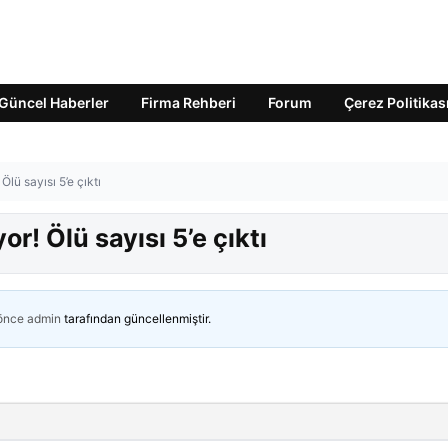
Güncel Haberler
Firma Rehberi
Forum
Çerez Politikas
Ölü sayısı 5’e çıktı
r! Ölü sayısı 5’e çıktı
 önce
admin
tarafından güncellenmiştir.