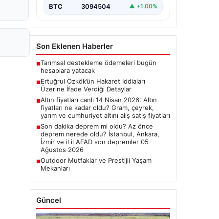
BTC
3094504
▲ +1.00%
Son Eklenen Haberler
Tarımsal destekleme ödemeleri bugün
■
hesaplara yatacak
Ertuğrul Özkök’ün Hakaret İddiaları
■
Üzerine İfade Verdiği Detaylar
Altın fiyatları canlı 14 Nisan 2026: Altın
■
fiyatları ne kadar oldu? Gram, çeyrek,
yarım ve cumhuriyet altını alış satış fiyatları
Son dakika deprem mi oldu? Az önce
■
deprem nerede oldu? İstanbul, Ankara,
İzmir ve il il AFAD son depremler 05
Ağustos 2026
Outdoor Mutfaklar ve Prestijli Yaşam
■
Mekanları
Güncel