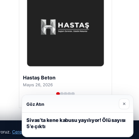
Hastaş Beton
Mayıs 26, 2026
×
Göz Atın
Sivas’ta kene kabusu yayılıyor! Ölü sayısı
5’e çıktı
ıyoruz.
Çerez Politikamız
Reddet
Kabul Et