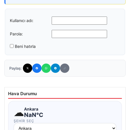
Kullanıcı adı:
Parola:
Beni hatırla
Paylaş:
Hava Durumu
☁
Ankara
NaN°C
ŞEHIR SEÇ