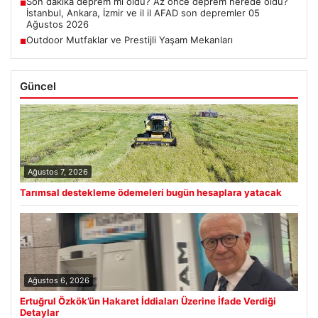
Son dakika deprem mi oldu? Az önce deprem nerede oldu?
■
İstanbul, Ankara, İzmir ve il il AFAD son depremler 05
Ağustos 2026
Outdoor Mutfaklar ve Prestijli Yaşam Mekanları
■
Güncel
Ağustos 7, 2026
Tarımsal destekleme ödemeleri bugün hesaplara yatacak
Ağustos 6, 2026
Ertuğrul Özkök’ün Hakaret İddiaları Üzerine İfade Verdiği
Detaylar