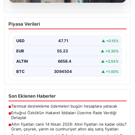
06.08.2026
Ertuğrul Özkök’ün Hakaret İddiaları
Piyasa Verileri
Üzerine İfade Verdiği Detaylar
Ünlü gazeteci Ertuğrul Özkök, 'Cumhurbaşkanına
hakaret' suçlamasıyla yürütülen soruşturma
USD
47.71
▲ +0.15%
kapsamında alınan ifadesinde, bu tür…
EUR
55.23
▲ +0.30%
ALTIN
6658.4
▲ +2.55%
BTC
3094504
▲ +1.00%
Son Eklenen Haberler
Tarımsal destekleme ödemeleri bugün hesaplara yatacak
■
Ertuğrul Özkök’ün Hakaret İddiaları Üzerine İfade Verdiği
■
Detaylar
Altın fiyatları canlı 14 Nisan 2026: Altın fiyatları ne kadar oldu?
■
Gram, çeyrek, yarım ve cumhuriyet altını alış satış fiyatları