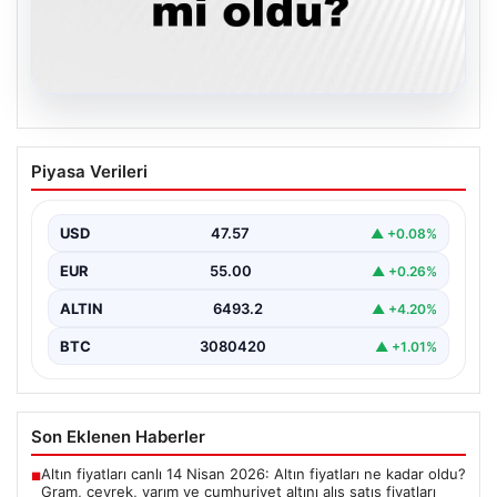
05.08.2026
Son dakika deprem mi oldu? Az önce
Piyasa Verileri
deprem nerede oldu? İstanbul, Ankara,
İzmir ve il il AFAD son depremler 05
Ağustos 2026
USD
47.57
▲ +0.08%
{ "title": "05 Ağustos 2026 Güncel Deprem Durumu ve
EUR
55.00
▲ +0.26%
Son Değerlendirmeler", "content": "Bugün ülkemizde…
ALTIN
6493.2
▲ +4.20%
BTC
3080420
▲ +1.01%
Son Eklenen Haberler
Altın fiyatları canlı 14 Nisan 2026: Altın fiyatları ne kadar oldu?
■
Gram, çeyrek, yarım ve cumhuriyet altını alış satış fiyatları