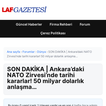
Güncel Haberler
Firma Rehberi
Forum
Çerez Politikası
Ana sayfa
›
Forumlar
›
Dünya
›
SON DAKİKA | Ankara’daki NATO
Zirvesi’nde tarihi kararlar! 50 milyar dolarlık anlaşma…
SON DAKİKA | Ankara’daki
NATO Zirvesi’nde tarihi
kararlar! 50 milyar dolarlık
anlaşma…
Bu konu 0 yanıt içerir, 1 izleyen vardır ve en son
4 hafta önce
admin