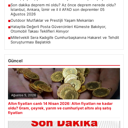
Son dakika deprem mi oldu? Az önce deprem nerede oldu?
■
İstanbul, Ankara, İzmir ve il il AFAD son depremler 05
Ağustos 2026
Outdoor Mutfaklar ve Prestijli Yaşam Mekanları
■
Hatay’da Değerli Posta Güvercinleri Kümeste Bakılıyor,
■
Otomobil Takası Teklifleri Alınıyor
Milletvekili Sera Kadıgil’e Cumhurbaşkanına Hakaret ve Tehdit
■
Soruşturması Başlatıldı
Güncel
Ağustos 5, 2026
Altın fiyatları canlı 14 Nisan 2026: Altın fiyatları ne kadar
oldu? Gram, çeyrek, yarım ve cumhuriyet altını alış satış
fiyatları