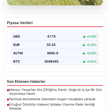
07.08.2026
Tarımsal destekleme ödemeleri bugün
Piyasa Verileri
hesaplara yatacak
USD
47.74
▲ +0.18%
EUR
55.25
▲ +0.32%
ALTIN
6660.6
▲ +2.59%
BTC
3096465
▲ +0.01%
Son Eklenen Haberler
Mansur Yavaş’tan Ata Çiftliği’ne Davet: Doğa ile İç İçe Bir Gün
■
Geçirmeye Davet
Tarımsal destekleme ödemeleri bugün hesaplara yatacak
■
Ertuğrul Özkök’ün Hakaret İddiaları Üzerine İfade Verdiği
■
Detaylar