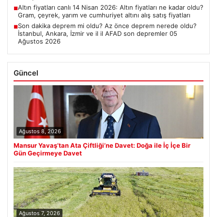
Altın fiyatları canlı 14 Nisan 2026: Altın fiyatları ne kadar oldu?
■
Gram, çeyrek, yarım ve cumhuriyet altını alış satış fiyatları
Son dakika deprem mi oldu? Az önce deprem nerede oldu?
■
İstanbul, Ankara, İzmir ve il il AFAD son depremler 05
Ağustos 2026
Güncel
Ağustos 8, 2026
Mansur Yavaş’tan Ata Çiftliği’ne Davet: Doğa ile İç İçe Bir
Gün Geçirmeye Davet
Ağustos 7, 2026