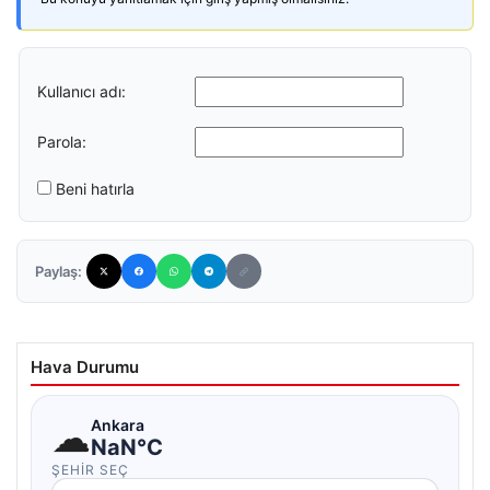
Kullanıcı adı:
Parola:
Beni hatırla
Paylaş:
Hava Durumu
☁
Ankara
NaN°C
ŞEHIR SEÇ