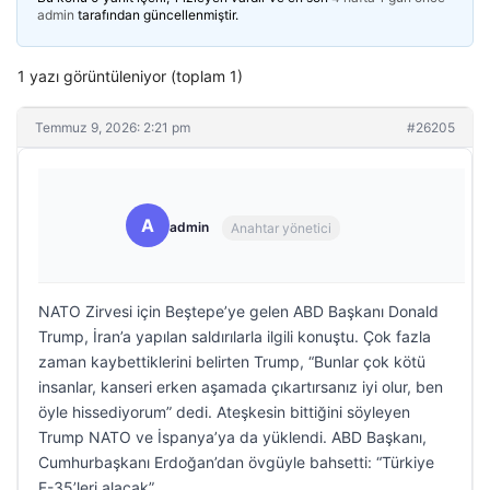
admin
tarafından güncellenmiştir.
1 yazı görüntüleniyor (toplam 1)
Temmuz 9, 2026: 2:21 pm
#26205
A
admin
Anahtar yönetici
NATO Zirvesi için Beştepe’ye gelen ABD Başkanı Donald
Trump, İran’a yapılan saldırılarla ilgili konuştu. Çok fazla
zaman kaybettiklerini belirten Trump, “Bunlar çok kötü
insanlar, kanseri erken aşamada çıkartırsanız iyi olur, ben
öyle hissediyorum” dedi. Ateşkesin bittiğini söyleyen
Trump NATO ve İspanya’ya da yüklendi. ABD Başkanı,
Cumhurbaşkanı Erdoğan’dan övgüyle bahsetti: “Türkiye
F-35’leri alacak”