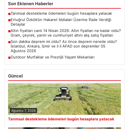
Son Eklenen Haberler
Tarımsal destekleme ödemeleri bugün hesaplara yatacak
■
Ertuğrul Özkök’ün Hakaret İddiaları Üzerine İfade Verdiği
■
Detaylar
Altın fiyatları canlı 14 Nisan 2026: Altın fiyatları ne kadar oldu?
■
Gram, çeyrek, yarım ve cumhuriyet altını alış satış fiyatları
Son dakika deprem mi oldu? Az önce deprem nerede oldu?
■
İstanbul, Ankara, İzmir ve il il AFAD son depremler 05
Ağustos 2026
Outdoor Mutfaklar ve Prestijli Yaşam Mekanları
■
Güncel
Ağustos 7, 2026
Tarımsal destekleme ödemeleri bugün hesaplara yatacak