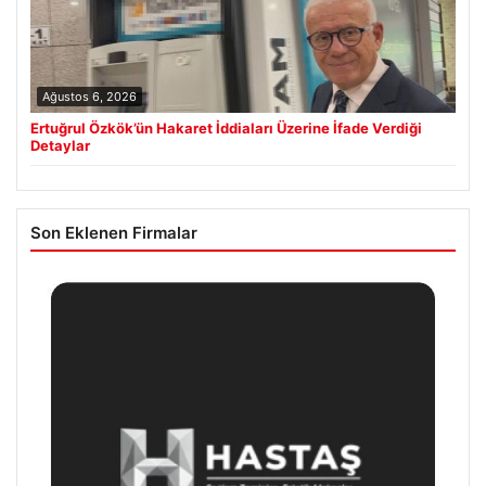
Ağustos 6, 2026
Ertuğrul Özkök’ün Hakaret İddiaları Üzerine İfade Verdiği
Detaylar
Son Eklenen Firmalar