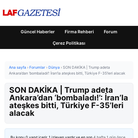
Güncel Haberler
Firma Rehberi
Forum
Çerez Politikası
Ana sayfa
›
Forumlar
›
Dünya
›
SON DAKİKA | Trump adeta
Ankara’dan ‘bombaladı!’: İran’la ateşkes bitti, Türkiye F-35’leri alacak
SON DAKİKA | Trump adeta
Ankara’dan ‘bombaladı!’: İran’la
ateşkes bitti, Türkiye F-35’leri
alacak
Bu konu 0 yanıt içerir, 1 izleyen vardır ve en son
4 hafta 1 gün önce