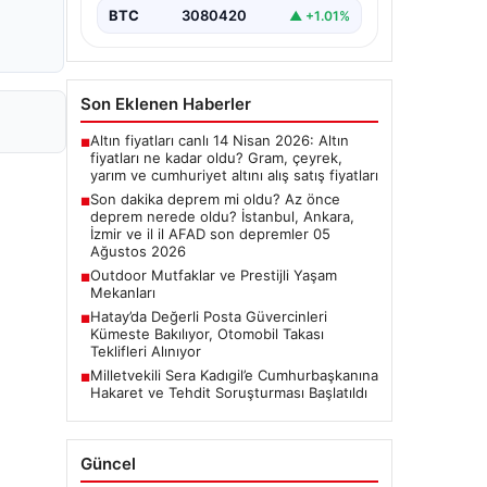
Deprem Durumu ve Son
BTC
3080420
▲ +1.01%
Değerlendirmeler", "content":
"Bugün ülkemizde…
Son Eklenen Haberler
Altın fiyatları canlı 14 Nisan 2026: Altın
■
fiyatları ne kadar oldu? Gram, çeyrek,
yarım ve cumhuriyet altını alış satış fiyatları
Son dakika deprem mi oldu? Az önce
■
deprem nerede oldu? İstanbul, Ankara,
İzmir ve il il AFAD son depremler 05
Ağustos 2026
Outdoor Mutfaklar ve Prestijli Yaşam
■
Mekanları
Hatay’da Değerli Posta Güvercinleri
■
Kümeste Bakılıyor, Otomobil Takası
Teklifleri Alınıyor
Milletvekili Sera Kadıgil’e Cumhurbaşkanına
■
Hakaret ve Tehdit Soruşturması Başlatıldı
Güncel