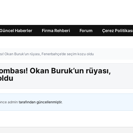
Güncel Haberler
Firma Rehberi
Forum
Çerez Politikas
sı! Okan Buruk’un rüyası, Fenerbahçe’de seçim kozu oldu
bombası! Okan Buruk’un rüyası,
oldu
 önce
admin
tarafından güncellenmiştir.