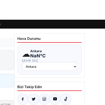
ı
Hava Durumu
☁
Ankara
NaN°C
ŞEHIR SEÇ
Bizi Takip Edin
#17199