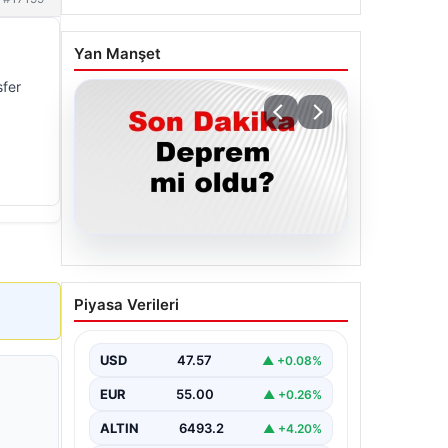
Yan Manşet
sfer
05.08.2026
Son dakika deprem mi
Piyasa Verileri
oldu? Az önce deprem
nerede oldu? İstanbul,
Ankara, İzmir ve il il AFAD
USD
47.57
▲ +0.08%
son depremler 05
EUR
55.00
▲ +0.26%
Ağustos 2026
ALTIN
6493.2
▲ +4.20%
{ "title": "05 Ağustos 2026 Güncel