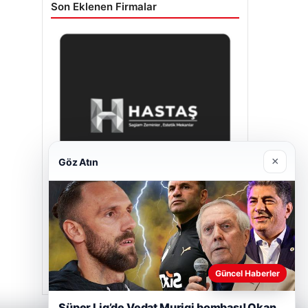
Son Eklenen Firmalar
×
Göz Atın
Hastaş Beton
Mayıs 26, 2026
Güncel Haberler
Süper Lig’de Vedat Muriqi bombası! Okan