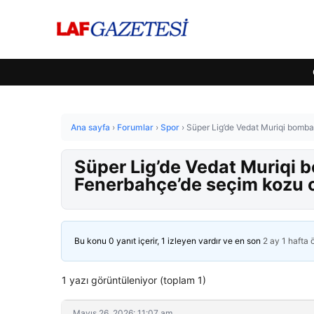
Ana sayfa
›
Forumlar
›
Spor
›
Süper Lig’de Vedat Muriqi bomba
Süper Lig’de Vedat Muriqi 
Fenerbahçe’de seçim kozu 
Bu konu 0 yanıt içerir, 1 izleyen vardır ve en son
2 ay 1 hafta
1 yazı görüntüleniyor (toplam 1)
Mayıs 26, 2026: 11:07 am