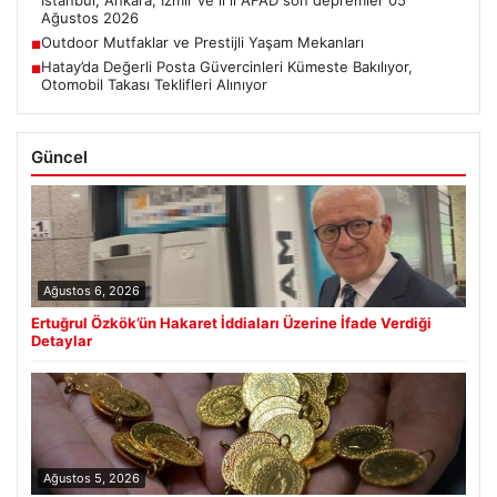
İstanbul, Ankara, İzmir ve il il AFAD son depremler 05
Ağustos 2026
Outdoor Mutfaklar ve Prestijli Yaşam Mekanları
■
Hatay’da Değerli Posta Güvercinleri Kümeste Bakılıyor,
■
Otomobil Takası Teklifleri Alınıyor
Güncel
Ağustos 6, 2026
Ertuğrul Özkök’ün Hakaret İddiaları Üzerine İfade Verdiği
Detaylar
Ağustos 5, 2026