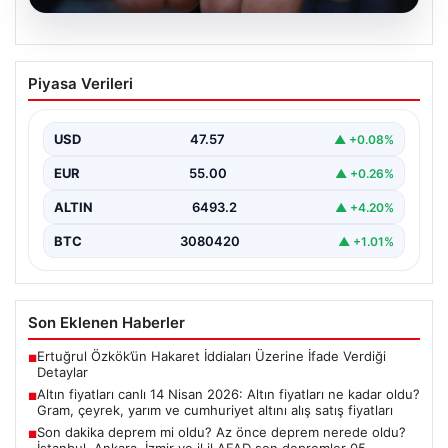
05.08.2026
Altın fiyatları canlı 14 Nisan 2026: Altın
Piyasa Verileri
fiyatları ne kadar oldu? Gram, çeyrek,
yarım ve cumhuriyet altını alış satış
fiyatları
USD
47.57
▲ +0.08%
EUR
55.00
▲ +0.26%
ALTIN
6493.2
▲ +4.20%
BTC
3080420
▲ +1.01%
Son Eklenen Haberler
Ertuğrul Özkök’ün Hakaret İddiaları Üzerine İfade Verdiği
■
Detaylar
Altın fiyatları canlı 14 Nisan 2026: Altın fiyatları ne kadar oldu?
■
Gram, çeyrek, yarım ve cumhuriyet altını alış satış fiyatları
Son dakika deprem mi oldu? Az önce deprem nerede oldu?
■