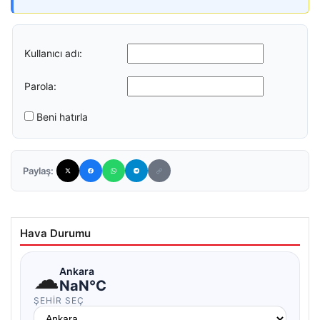
Kullanıcı adı:
Parola:
Beni hatırla
Paylaş:
Hava Durumu
☁
Ankara
NaN°C
ŞEHIR SEÇ