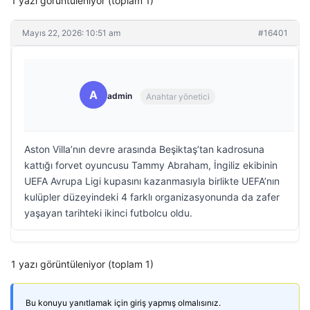
1 yazı görüntüleniyor (toplam 1)
Mayıs 22, 2026: 10:51 am
#16401
A
admin
Anahtar yönetici
Aston Villa’nın devre arasında Beşiktaş’tan kadrosuna
kattığı forvet oyuncusu Tammy Abraham, İngiliz ekibinin
UEFA Avrupa Ligi kupasını kazanmasıyla birlikte UEFA’nın
kulüpler düzeyindeki 4 farklı organizasyonunda da zafer
yaşayan tarihteki ikinci futbolcu oldu.
1 yazı görüntüleniyor (toplam 1)
Bu konuyu yanıtlamak için giriş yapmış olmalısınız.