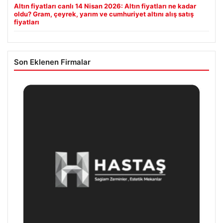
Altın fiyatları canlı 14 Nisan 2026: Altın fiyatları ne kadar
oldu? Gram, çeyrek, yarım ve cumhuriyet altını alış satış
fiyatları
Son Eklenen Firmalar