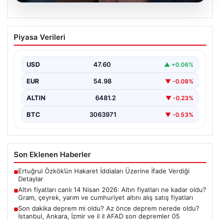
05.08.2026
Altın fiyatları canlı 14 Nisan 2026: Altın
Piyasa Verileri
fiyatları ne kadar oldu? Gram, çeyrek,
yarım ve cumhuriyet altını alış satış
fiyatları
USD
47.60
▲ +0.06%
EUR
54.98
▼ -0.08%
ALTIN
6481.2
▼ -0.23%
BTC
3063971
▼ -0.53%
Son Eklenen Haberler
Ertuğrul Özkök’ün Hakaret İddiaları Üzerine İfade Verdiği
■
Detaylar
Altın fiyatları canlı 14 Nisan 2026: Altın fiyatları ne kadar oldu?
■
Gram, çeyrek, yarım ve cumhuriyet altını alış satış fiyatları
Son dakika deprem mi oldu? Az önce deprem nerede oldu?
■
İstanbul, Ankara, İzmir ve il il AFAD son depremler 05