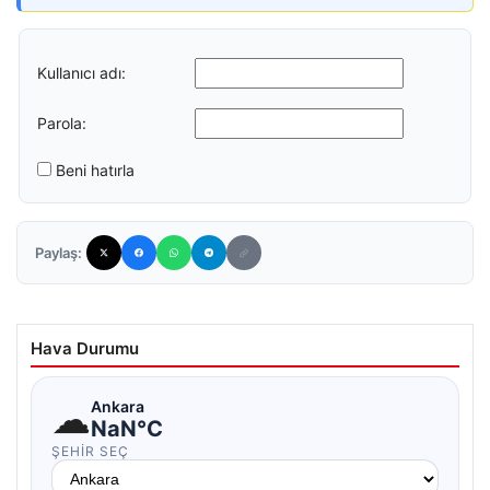
Kullanıcı adı:
Parola:
Beni hatırla
Paylaş:
Hava Durumu
☁
Ankara
NaN°C
ŞEHIR SEÇ