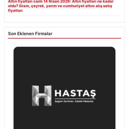
Altın fiyatları canlı 14 Nisan 2026: Altın fiyatları ne kadar
oldu? Gram, çeyrek, yarım ve cumhuriyet altını alış satış
fiyatları
Son Eklenen Firmalar