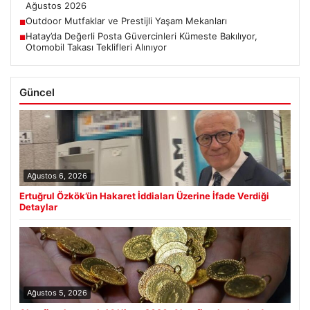
Ağustos 2026
Outdoor Mutfaklar ve Prestijli Yaşam Mekanları
■
Hatay’da Değerli Posta Güvercinleri Kümeste Bakılıyor,
■
Otomobil Takası Teklifleri Alınıyor
Güncel
Ağustos 6, 2026
Ertuğrul Özkök’ün Hakaret İddiaları Üzerine İfade Verdiği
Detaylar
Ağustos 5, 2026