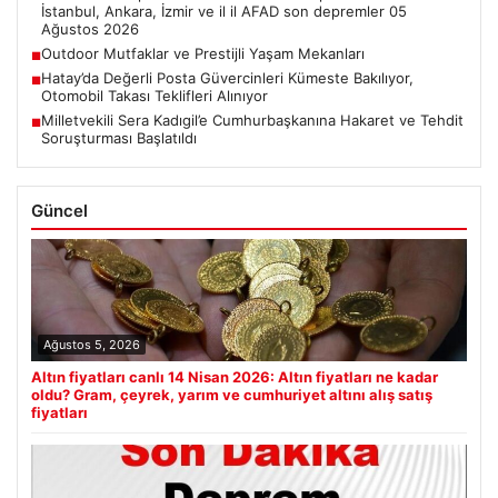
İstanbul, Ankara, İzmir ve il il AFAD son depremler 05
Ağustos 2026
Outdoor Mutfaklar ve Prestijli Yaşam Mekanları
■
Hatay’da Değerli Posta Güvercinleri Kümeste Bakılıyor,
■
Otomobil Takası Teklifleri Alınıyor
Milletvekili Sera Kadıgil’e Cumhurbaşkanına Hakaret ve Tehdit
■
Soruşturması Başlatıldı
Güncel
Ağustos 5, 2026
Altın fiyatları canlı 14 Nisan 2026: Altın fiyatları ne kadar
oldu? Gram, çeyrek, yarım ve cumhuriyet altını alış satış
fiyatları