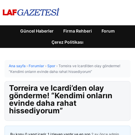
Güncel Haberler
Firma Rehberi
Forum
Çerez Politikası
Ana sayfa
›
Forumlar
›
Spor
›
Torreira ve Icardi’den olay gönderme!
“Kendimi onların evinde daha rahat hissediyorum”
Torreira ve Icardi’den olay
gönderme! “Kendimi onların
evinde daha rahat
hissediyorum”
Bu konu 0 yanıt içerir, 1 izleyen vardır ve en son
2 ay önce
admin