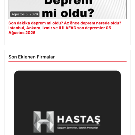
Ağustos 5, 2026
Son dakika deprem mi oldu? Az önce deprem nerede oldu?
İstanbul, Ankara, İzmir ve il il AFAD son depremler 05
Ağustos 2026
Son Eklenen Firmalar