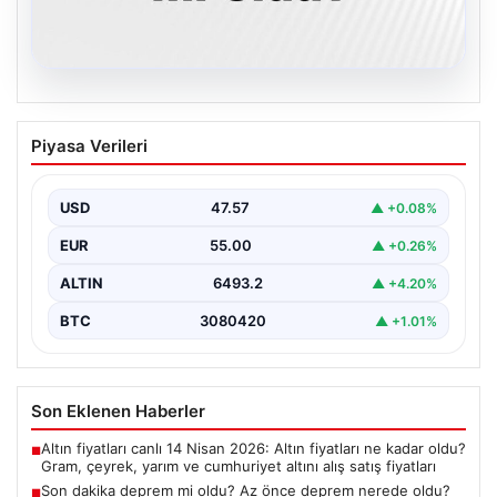
05.08.2026
Son dakika deprem mi oldu? Az önce
Piyasa Verileri
deprem nerede oldu? İstanbul, Ankara,
İzmir ve il il AFAD son depremler 05
Ağustos 2026
USD
47.57
▲ +0.08%
{ "title": "05 Ağustos 2026 Güncel Deprem Durumu ve
EUR
55.00
▲ +0.26%
Son Değerlendirmeler", "content": "Bugün ülkemizde…
ALTIN
6493.2
▲ +4.20%
BTC
3080420
▲ +1.01%
Son Eklenen Haberler
Altın fiyatları canlı 14 Nisan 2026: Altın fiyatları ne kadar oldu?
■
Gram, çeyrek, yarım ve cumhuriyet altını alış satış fiyatları
Son dakika deprem mi oldu? Az önce deprem nerede oldu?
■