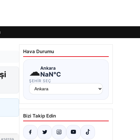
ı
Hava Durumu
☁
Ankara
şi
NaN°C
ŞEHIR SEÇ
Bizi Takip Edin
#16159