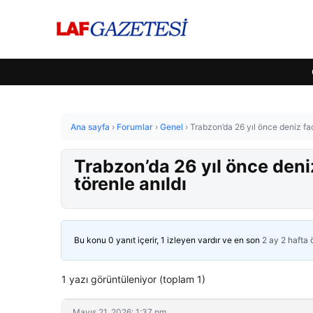
Ana sayfa
›
Forumlar
›
Genel
›
Trabzon’da 26 yıl önce deniz fa
Trabzon’da 26 yıl önce deni
törenle anıldı
Bu konu 0 yanıt içerir, 1 izleyen vardır ve en son
2 ay 2 hafta
1 yazı görüntüleniyor (toplam 1)
Mayıs 21, 2026: 1:37 pm