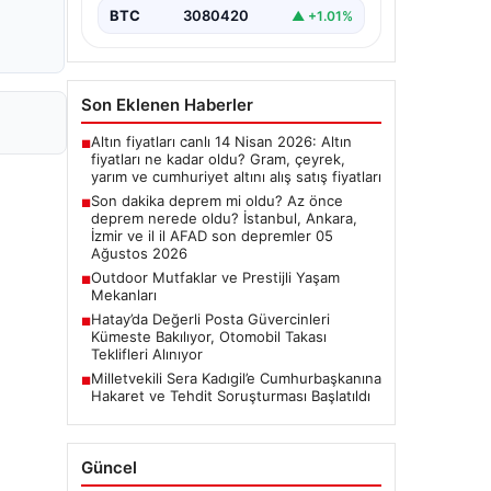
Deprem Durumu ve Son
BTC
3080420
▲ +1.01%
Değerlendirmeler", "content":
"Bugün ülkemizde…
Son Eklenen Haberler
Altın fiyatları canlı 14 Nisan 2026: Altın
■
fiyatları ne kadar oldu? Gram, çeyrek,
yarım ve cumhuriyet altını alış satış fiyatları
Son dakika deprem mi oldu? Az önce
■
deprem nerede oldu? İstanbul, Ankara,
İzmir ve il il AFAD son depremler 05
Ağustos 2026
Outdoor Mutfaklar ve Prestijli Yaşam
■
Mekanları
Hatay’da Değerli Posta Güvercinleri
■
Kümeste Bakılıyor, Otomobil Takası
Teklifleri Alınıyor
Milletvekili Sera Kadıgil’e Cumhurbaşkanına
■
Hakaret ve Tehdit Soruşturması Başlatıldı
Güncel