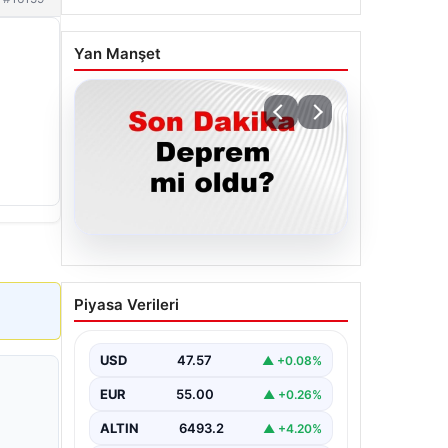
Yan Manşet
05.08.2026
Son dakika deprem mi
Piyasa Verileri
oldu? Az önce deprem
nerede oldu? İstanbul,
Ankara, İzmir ve il il AFAD
USD
47.57
▲ +0.08%
son depremler 05
EUR
55.00
▲ +0.26%
Ağustos 2026
ALTIN
6493.2
▲ +4.20%
{ "title": "05 Ağustos 2026 Güncel