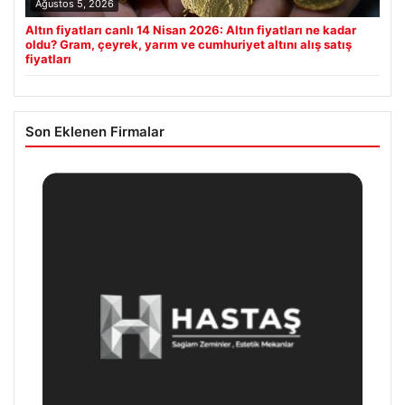
Ağustos 5, 2026
Altın fiyatları canlı 14 Nisan 2026: Altın fiyatları ne kadar
oldu? Gram, çeyrek, yarım ve cumhuriyet altını alış satış
fiyatları
Son Eklenen Firmalar