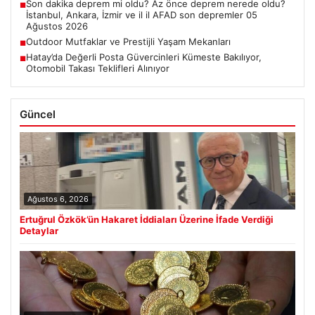
Son dakika deprem mi oldu? Az önce deprem nerede oldu?
■
İstanbul, Ankara, İzmir ve il il AFAD son depremler 05
Ağustos 2026
Outdoor Mutfaklar ve Prestijli Yaşam Mekanları
■
Hatay’da Değerli Posta Güvercinleri Kümeste Bakılıyor,
■
Otomobil Takası Teklifleri Alınıyor
Güncel
Ağustos 6, 2026
Ertuğrul Özkök’ün Hakaret İddiaları Üzerine İfade Verdiği
Detaylar