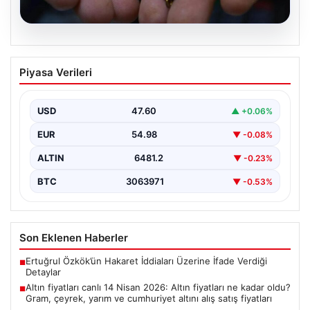
05.08.2026
Altın fiyatları canlı 14 Nisan 2026: Altın
Piyasa Verileri
fiyatları ne kadar oldu? Gram, çeyrek,
yarım ve cumhuriyet altını alış satış
fiyatları
USD
47.60
▲ +0.06%
EUR
54.98
▼ -0.08%
ALTIN
6481.2
▼ -0.23%
BTC
3063971
▼ -0.53%
Son Eklenen Haberler
Ertuğrul Özkök’ün Hakaret İddiaları Üzerine İfade Verdiği
■
Detaylar
Altın fiyatları canlı 14 Nisan 2026: Altın fiyatları ne kadar oldu?
■
Gram, çeyrek, yarım ve cumhuriyet altını alış satış fiyatları