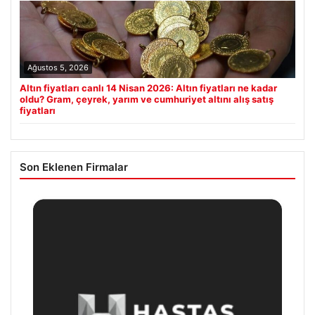
Ağustos 5, 2026
Altın fiyatları canlı 14 Nisan 2026: Altın fiyatları ne kadar
oldu? Gram, çeyrek, yarım ve cumhuriyet altını alış satış
fiyatları
Son Eklenen Firmalar