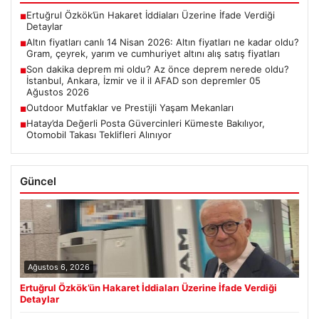
Ertuğrul Özkök’ün Hakaret İddiaları Üzerine İfade Verdiği
■
Detaylar
Altın fiyatları canlı 14 Nisan 2026: Altın fiyatları ne kadar oldu?
■
Gram, çeyrek, yarım ve cumhuriyet altını alış satış fiyatları
Son dakika deprem mi oldu? Az önce deprem nerede oldu?
■
İstanbul, Ankara, İzmir ve il il AFAD son depremler 05
Ağustos 2026
Outdoor Mutfaklar ve Prestijli Yaşam Mekanları
■
Hatay’da Değerli Posta Güvercinleri Kümeste Bakılıyor,
■
Otomobil Takası Teklifleri Alınıyor
Güncel
Ağustos 6, 2026
Ertuğrul Özkök’ün Hakaret İddiaları Üzerine İfade Verdiği
Detaylar