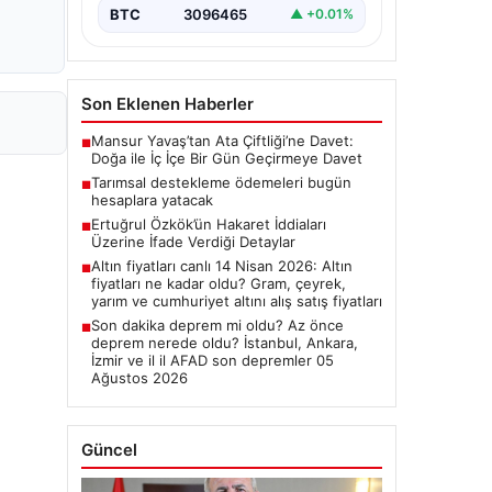
BTC
3096465
▲ +0.01%
Son Eklenen Haberler
Mansur Yavaş’tan Ata Çiftliği’ne Davet:
■
Doğa ile İç İçe Bir Gün Geçirmeye Davet
Tarımsal destekleme ödemeleri bugün
■
hesaplara yatacak
Ertuğrul Özkök’ün Hakaret İddiaları
■
Üzerine İfade Verdiği Detaylar
Altın fiyatları canlı 14 Nisan 2026: Altın
■
fiyatları ne kadar oldu? Gram, çeyrek,
yarım ve cumhuriyet altını alış satış fiyatları
Son dakika deprem mi oldu? Az önce
■
deprem nerede oldu? İstanbul, Ankara,
İzmir ve il il AFAD son depremler 05
Ağustos 2026
Güncel