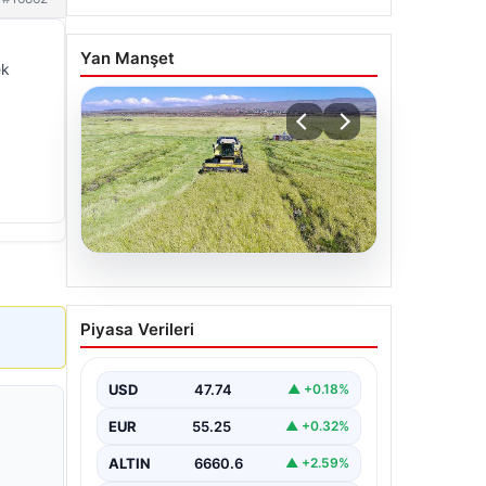
Yan Manşet
ek
07.08.2026
Tarımsal destekleme
Piyasa Verileri
ödemeleri bugün
hesaplara yatacak
USD
47.74
▲ +0.18%
EUR
55.25
▲ +0.32%
ALTIN
6660.6
▲ +2.59%