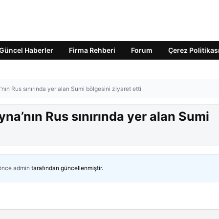
Güncel Haberler
Firma Rehberi
Forum
Çerez Politikas
ın Rus sınırında yer alan Sumi bölgesini ziyaret etti
na’nın Rus sınırında yer alan Sumi
 önce
admin
tarafından güncellenmiştir.