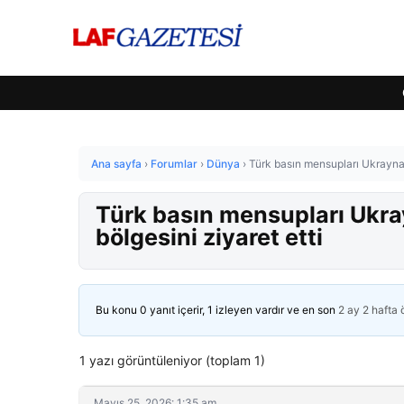
Ana sayfa
›
Forumlar
›
Dünya
›
Türk basın mensupları Ukrayna’n
Türk basın mensupları Ukray
bölgesini ziyaret etti
Bu konu 0 yanıt içerir, 1 izleyen vardır ve en son
2 ay 2 hafta
1 yazı görüntüleniyor (toplam 1)
Mayıs 25, 2026: 1:35 am