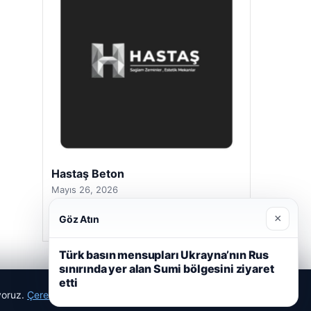
Hastaş Beton
Mayıs 26, 2026
×
Göz Atın
Türk basın mensupları Ukrayna’nın Rus
sınırında yer alan Sumi bölgesini ziyaret
etti
ıyoruz.
Çerez Politikamız
Reddet
Kabul Et