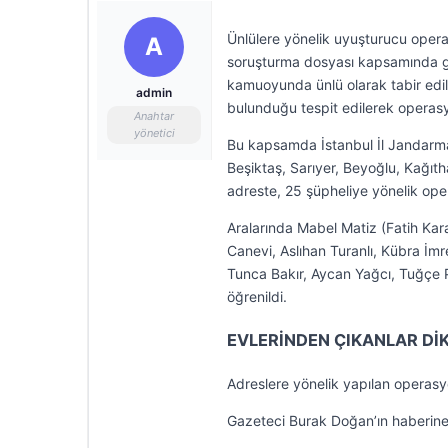
Ünlülere yönelik uyuşturucu oper
A
soruşturma dosyası kapsamında gele
kamuoyunda ünlü olarak tabir edil
admin
bulunduğu tespit edilerek operasyo
Anahtar
yönetici
Bu kapsamda İstanbul İl Jandarma 
Beşiktaş, Sarıyer, Beyoğlu, Kağıt
adreste, 25 şüpheliye yönelik oper
Aralarında Mabel Matiz (Fatih Ka
Canevi, Aslıhan Turanlı, Kübra İm
Tunca Bakır, Aycan Yağcı, Tuğçe P
öğrenildi.
EVLERİNDEN ÇIKANLAR Dİ
Adreslere yönelik yapılan operasyo
Gazeteci Burak Doğan’ın haberine 