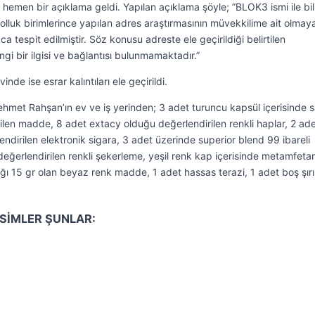
hemen bir açıklama geldi. Yapılan açıklama şöyle; ”BLOK3 ismi ile bil
 kolluk birimlerince yapılan adres araştırmasının müvekkilime ait olmay
ca tespit edilmiştir. Söz konusu adreste ele geçirildiği belirtilen
gi bir ilgisi ve bağlantısı bulunmamaktadır.”
nde ise esrar kalıntıları ele geçirildi.
ehmet Rahşan’ın ev ve iş yerinden; 3 adet turuncu kapsül içerisinde sa
ilen madde, 8 adet extacy olduğu değerlendirilen renkli haplar, 2 ad
lendirilen elektronik sigara, 3 adet üzerinde superior blend 99 ibareli
eğerlendirilen renkli şekerleme, yeşil renk kap içerisinde metamfeta
lığı 15 gr olan beyaz renk madde, 1 adet hassas terazi, 1 adet boş şır
İSİMLER ŞUNLAR: