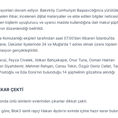
asyonları devam ediyor. Bakırköy Cumhuriyet Başsavcılığınca yürütül
n ihbar, incelenen dijital materyaller ve elde edilen bilgiler netices
en kişilerin uyuşturucu ve uyarıcı madde kullandığına dair makul şüph
n düzenlendiği belirtildi.
Komutanlığı ekipleri tarafından saat 07.00’den itibaren İstanbul’da
hane, Üsküdar ilçelerinde 24 ve Muğla’da 1 adres olmak üzere toplam
asyon gerçekleştirildi.
raca), Feyza Civelek, Volkan Bahçekapılı, Onur Tuna, Osman Haktan
ren Siyahdemir, Mehmet Rahşan, Cansu Tekin, Özgür Deniz Cellat, Tar
ostoğlu ve Eda Dora’nın bulunduğu 14 şüphelinin gözaltına alındığı
KKAR ÇEKTİ
nda ünlü isimlerin evlerinden çıkanlar dikkat çekti.
göre; Blok3 isimli rapçi Hakan Aydın’ın evinde içime hazır esrar bulu