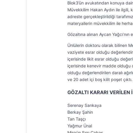
Blok3’ün avukatından konuya dair 
Müvekkilim Hakan Aydın ile ilgili,
adreste gerçekleştirildiği tarafımız
materyallerin müvekkilim ile herhan
Gözaltına alınan Aycan Yağcı’nın evi
Ünlülerin doktoru olarak bilinen M
vaziyete esrar olduğu değerlendir
içerisinde likit esrar olduğu değer
içerisinde kenevir madde olduğu d
olduğu değerlendirilen daralı ağır
ve 20 adet içi boş kilit poşet çıktı.
GÖZALTI KARARI VERİLEN 
Serenay Sarıkaya
Berkay Şahin
Tan Taşçı
Yağmur Ünal
Mirgün Sırrı Cabas