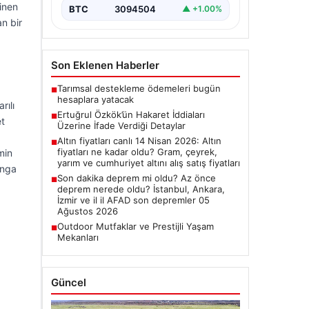
inen
BTC
3094504
▲ +1.00%
an bir
Son Eklenen Haberler
Tarımsal destekleme ödemeleri bugün
■
hesaplara yatacak
rılı
Ertuğrul Özkök’ün Hakaret İddiaları
■
et
Üzerine İfade Verdiği Detaylar
Altın fiyatları canlı 14 Nisan 2026: Altın
■
fiyatları ne kadar oldu? Gram, çeyrek,
min
yarım ve cumhuriyet altını alış satış fiyatları
ınga
Son dakika deprem mi oldu? Az önce
■
deprem nerede oldu? İstanbul, Ankara,
İzmir ve il il AFAD son depremler 05
Ağustos 2026
Outdoor Mutfaklar ve Prestijli Yaşam
■
Mekanları
Güncel