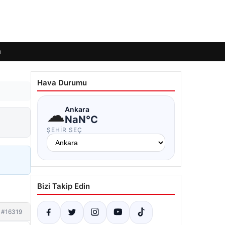
ı
Hava Durumu
☁
Ankara
i
NaN°C
ŞEHIR SEÇ
Bizi Takip Edin
#16319