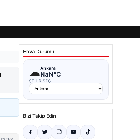
ı
Hava Durumu
☁
Ankara
a
NaN°C
ŞEHIR SEÇ
Bizi Takip Edin
#22101