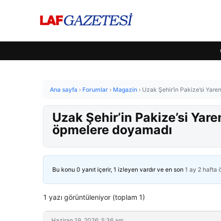
Ana sayfa
›
Forumlar
›
Magazin
›
Uzak Şehir’in Pakize’si Yar
Uzak Şehir’in Pakize’si Yar
öpmelere doyamadı
Bu konu 0 yanıt içerir, 1 izleyen vardır ve en son
1 ay 2 hafta
1 yazı görüntüleniyor (toplam 1)
Haziran 19, 2026: 5:36 am