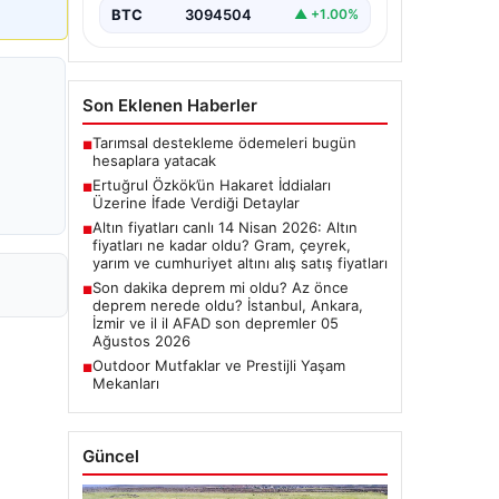
BTC
3094504
▲ +1.00%
Son Eklenen Haberler
Tarımsal destekleme ödemeleri bugün
■
hesaplara yatacak
Ertuğrul Özkök’ün Hakaret İddiaları
■
Üzerine İfade Verdiği Detaylar
Altın fiyatları canlı 14 Nisan 2026: Altın
■
fiyatları ne kadar oldu? Gram, çeyrek,
yarım ve cumhuriyet altını alış satış fiyatları
Son dakika deprem mi oldu? Az önce
■
deprem nerede oldu? İstanbul, Ankara,
İzmir ve il il AFAD son depremler 05
Ağustos 2026
Outdoor Mutfaklar ve Prestijli Yaşam
■
Mekanları
Güncel