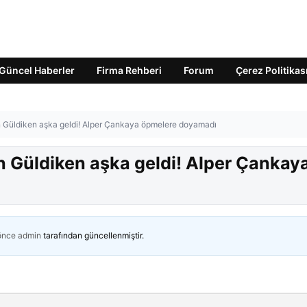
Güncel Haberler
Firma Rehberi
Forum
Çerez Politikas
en Güldiken aşka geldi! Alper Çankaya öpmelere doyamadı
en Güldiken aşka geldi! Alper Çankay
 önce
admin
tarafından güncellenmiştir.