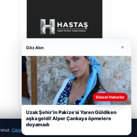
×
Göz Atın
Hastaş Beton
Mayıs 26, 2026
Güncel Haberler
Uzak Şehir’in Pakize’si Yaren Güldiken
aşka geldi! Alper Çankaya öpmelere
doyamadı
ıyoruz.
Çerez Politikamız
Reddet
Kabul Et