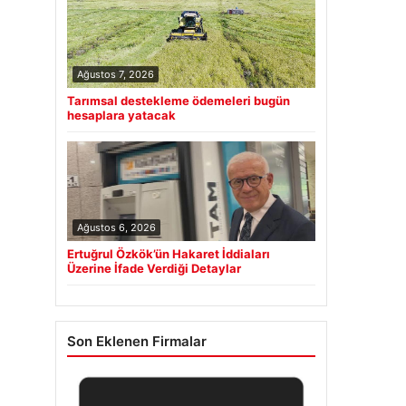
Ağustos 7, 2026
Tarımsal destekleme ödemeleri bugün
hesaplara yatacak
Ağustos 6, 2026
Ertuğrul Özkök’ün Hakaret İddiaları
Üzerine İfade Verdiği Detaylar
Son Eklenen Firmalar