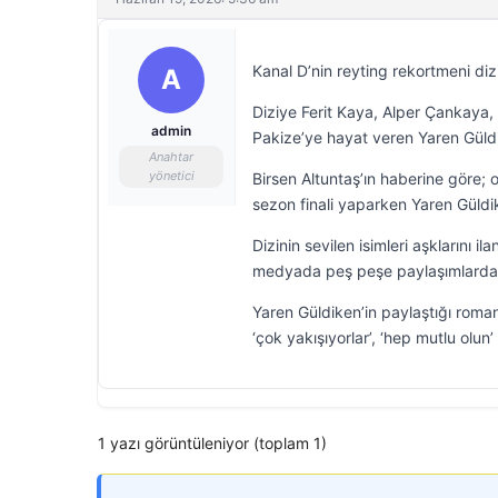
Kanal D’nin reyting rekortmeni diz
A
Diziye Ferit Kaya, Alper Çankaya
admin
Pakize’ye hayat veren Yaren Güld
Anahtar
yönetici
Birsen Altuntaş’ın haberine göre;
sezon finali yaparken Yaren Güldik
Dizinin sevilen isimleri aşklarını i
medyada peş peşe paylaşımlarda 
Yaren Güldiken’in paylaştığı roman
‘çok yakışıyorlar’, ‘hep mutlu olun’
1 yazı görüntüleniyor (toplam 1)