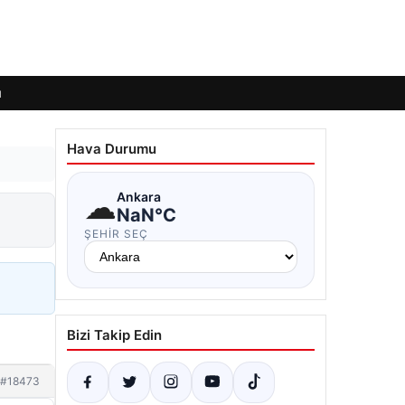
ı
Hava Durumu
☁
Ankara
NaN°C
ŞEHIR SEÇ
Bizi Takip Edin
#18473