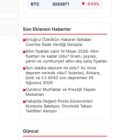
BTC
3063971
▼ -0.53%
Son Eklenen Haberler
Ertuğrul Özkök’ün Hakaret İddiaları
■
Üzerine İfade Verdiği Detaylar
Altın fiyatları canlı 14 Nisan 2026: Altın
■
fiyatları ne kadar oldu? Gram, çeyrek,
yarım ve cumhuriyet altını alış satış fiyatları
Son dakika deprem mi oldu? Az önce
■
deprem nerede oldu? İstanbul, Ankara,
İzmir ve il il AFAD son depremler 05
Ağustos 2026
Outdoor Mutfaklar ve Prestijli Yaşam
■
Mekanları
Hatay’da Değerli Posta Güvercinleri
■
Kümeste Bakılıyor, Otomobil Takası
Teklifleri Alınıyor
Güncel