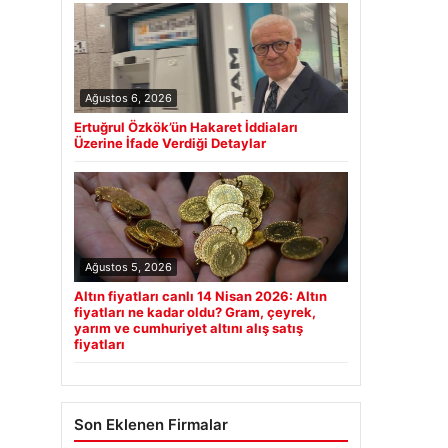
Ağustos 6, 2026
Ertuğrul Özkök’ün Hakaret İddiaları
Üzerine İfade Verdiği Detaylar
Ağustos 5, 2026
Altın fiyatları canlı 14 Nisan 2026: Altın
fiyatları ne kadar oldu? Gram, çeyrek,
yarım ve cumhuriyet altını alış satış
fiyatları
Son Eklenen Firmalar