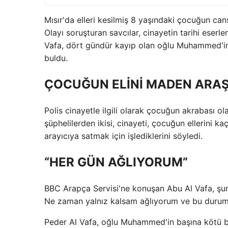
Mısır'da elleri kesilmiş 8 yaşındaki çocuğun ca
Olayı soruşturan savcılar, cinayetin tarihi eserle
Vafa, dört gündür kayıp olan oğlu Muhammed'in c
buldu.
ÇOCUĞUN ELİNİ MADEN ARAŞ
Polis cinayetle ilgili olarak çocuğun akrabası ol
şüphelilerden ikisi, cinayeti, çocuğun ellerini k
arayıcıya satmak için işlediklerini söyledi.
“HER GÜN AĞLIYORUM”
BBC Arapça Servisi'ne konuşan Abu Al Vafa, şun
Ne zaman yalnız kalsam ağlıyorum ve bu durum
Peder Al Vafa, oğlu Muhammed'in başına kötü b