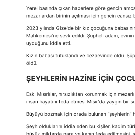
Yerel basında çıkan haberlere göre gencin amcası,
mezarlardan birinin açılması için gencin cansız b
2023 yılında Gize'de bir kız çocuğuna babasın
Mahkemesi'ne sevk edildi. Şüpheli adam, evinin 
uyduğunu iddia etti.
Kızın babası tutuklandı ve cezaevinde öldü. Şü
öldü.
ŞEYHLERİN HAZİNE İÇİN ÇOC
Eski Mısırlılar, hırsızlıktan korunmak için mezarlı
insan hayatını feda etmesi Mısır'da yaygın bir su
Büyüyü bozmak için orada bulunan “şeyhlerin” hu
Şeyh olduklarını iddia eden bu kişiler, kadim türb
büyük miktarda para ve kanın feda edilmesini is