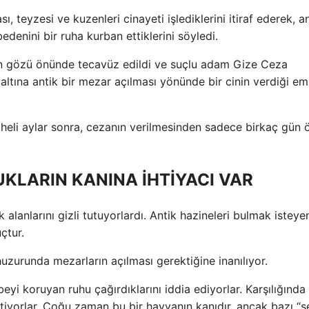
 teyzesi ve kuzenleri cinayeti işlediklerini itiraf ederek, a
edenini bir ruha kurban ettiklerini söyledi.
ın gözü önünde tecavüz edildi ve suçlu adam Gize Ceza
altına antik bir mezar açılması yönünde bir cinin verdiği em
pheli aylar sonra, cezanın verilmesinden sadece birkaç gün 
UKLARIN KANINA İHTİYACI VAR
k alanlarını gizli tutuyorlardı. Antik hazineleri bulmak isteye
çtur.
zurunda mezarların açılması gerektiğine inanılıyor.
eyi koruyan ruhu çağırdıklarını iddia ediyorlar. Karşılığında 
tiyorlar. Çoğu zaman bu bir hayvanın kanıdır, ancak bazı “ş