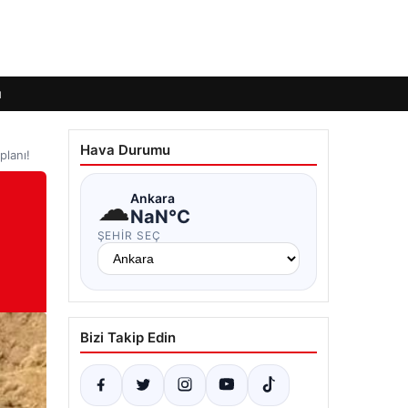
ı
Hava Durumu
planı!
☁
Ankara
NaN°C
ŞEHIR SEÇ
Bizi Takip Edin