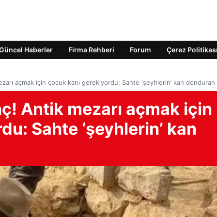
Güncel Haberler
Firma Rehberi
Forum
Çerez Politikas
mezarı açmak için çocuk kanı gerekiyordu: Sahte ‘şeyhlerin’ kan donduran 
nç! Antik mezarı açmak için
du: Sahte ‘şeyhlerin’ kan