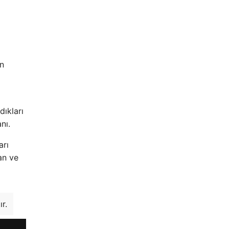
ın
dıkları
nı.
arı
an ve
r.