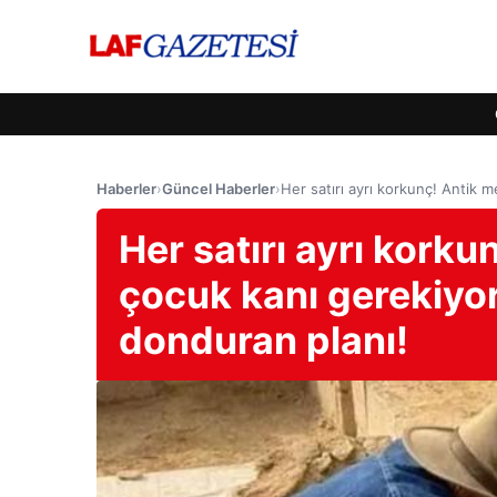
Haberler
›
Güncel Haberler
›
Her satırı ayrı korkunç! Antik 
Her satırı ayrı korku
çocuk kanı gerekiyor
donduran planı!