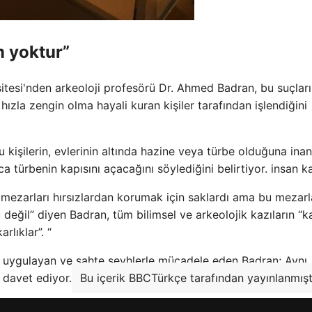
m yoktur”
rsitesi'nden arkeoloji profesörü Dr. Ahmed Badran, bu suçlar
 hızla zengin olma hayali kuran kişiler tarafından işlendiğini
 kişilerin, evlerinin altında hazine veya türbe olduğuna inan
a türbenin kapısını açacağını söylediğini belirtiyor. insan ka
an mezarları hırsızlardan korumak için saklardı ama bu mezarl
 değil” diyen Badran, tüm bilimsel ve arkeolojik kazıların “k
rlıklar”. “
r uygulayan ve sahte şeyhlerle mücadele eden Badran; Aynı
davet ediyor.
Bu içerik BBCTürkçe tarafından yayınlanmıştı