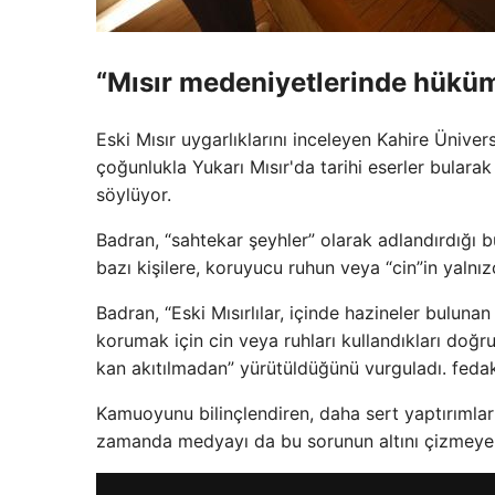
“Mısır medeniyetlerinde hükü
Eski Mısır uygarlıklarını inceleyen Kahire Ünive
çoğunlukla Yukarı Mısır'da tarihi eserler bularak
söylüyor.
Badran, “sahtekar şeyhler” olarak adlandırdığı bu
bazı kişilere, koruyucu ruhun veya “cin”in yalnızc
Badran, “Eski Mısırlılar, içinde hazineler bulun
korumak için cin veya ruhları kullandıkları doğru
kan akıtılmadan” yürütüldüğünü vurguladı. fedaka
Kamuoyunu bilinçlendiren, daha sert yaptırımla
zamanda medyayı da bu sorunun altını çizmeye 