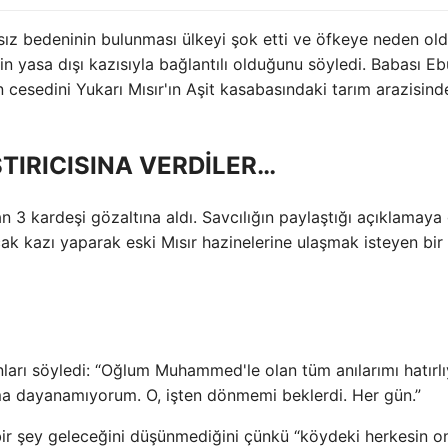
nsız bedeninin bulunması ülkeyi şok etti ve öfkeye neden old
rin yasa dışı kazısıyla bağlantılı olduğunu söyledi. Babası Eb
esedini Yukarı Mısır'ın Aşit kasabasındaki tarım arazisind
TIRICISINA VERDİLER…
an 3 kardeşi gözaltına aldı. Savcılığın paylaştığı açıklamaya
açak kazı yaparak eski Mısır hazinelerine ulaşmak isteyen bir
ları söyledi: “Oğlum Muhammed'le olan tüm anılarımı hatırl
a dayanamıyorum. O, işten dönmemi beklerdi. Her gün.”
ir şey geleceğini düşünmediğini çünkü “köydeki herkesin o