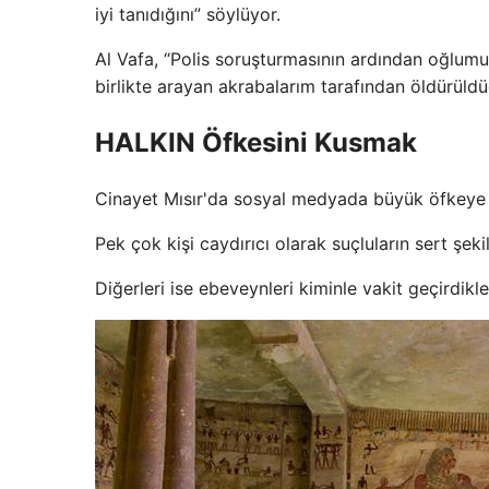
iyi tanıdığını” söylüyor.
Al Vafa, “Polis soruşturmasının ardından oğlu
birlikte arayan akrabalarım tarafından öldürül
HALKIN Öfkesini Kusmak
Cinayet Mısır'da sosyal medyada büyük öfkeye y
Pek çok kişi caydırıcı olarak suçluların sert şek
Diğerleri ise ebeveynleri kiminle vakit geçirdikl