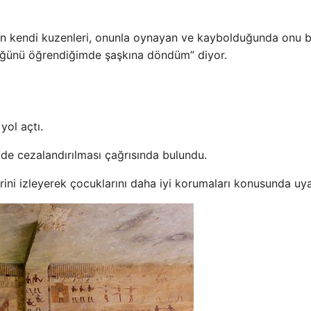
mun kendi kuzenleri, onunla oynayan ve kaybolduğunda onu 
düğünü öğrendiğimde şaşkına döndüm” diyor.
ol açtı.
ilde cezalandırılması çağrısında bulundu.
erini izleyerek çocuklarını daha iyi korumaları konusunda uya