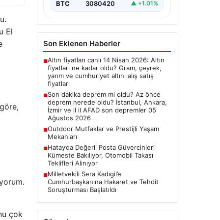
BTC
3080420
▲ +1.01%
Değerlendirmeler”, “content”: “
Bugün…
u.
u El
Son Eklenen Haberler
e
Altın fiyatları canlı 14 Nisan 2026: Altın
■
fiyatları ne kadar oldu? Gram, çeyrek,
yarım ve cumhuriyet altını alış satış
fiyatları
Son dakika deprem mi oldu? Az önce
■
deprem nerede oldu? İstanbul, Ankara,
 göre,
İzmir ve il il AFAD son depremler 05
Ağustos 2026
Outdoor Mutfaklar ve Prestijli Yaşam
■
Mekanları
Hatay’da Değerli Posta Güvercinleri
■
Kümeste Bakılıyor, Otomobil Takası
Teklifleri Alınıyor
Milletvekili Sera Kadıgil’e
■
ıyorum.
Cumhurbaşkanına Hakaret ve Tehdit
Soruşturması Başlatıldı
nu çok