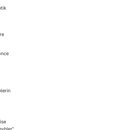
ntik
re
önce
nlerin
ise
eyhler”