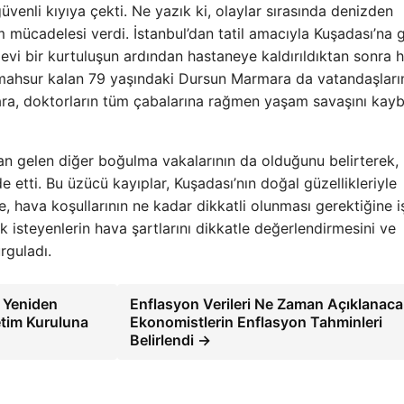
üvenli kıyıya çekti. Ne yazık ki, olaylar sırasında denizden
m mücadelesi verdi. İstanbul’dan tatil amacıyla Kuşadası’na 
i bir kurtuluşun ardından hastaneye kaldırıldıktan sonra h
 mahsur kalan 79 yaşındaki Dursun Marmara da vatandaşları
ara, doktorların tüm çabalarına rağmen yaşam savaşını kayb
ndan gelen diğer boğulma vakalarının da olduğunu belirterek,
e etti. Bu üzücü kayıplar, Kuşadası’nın doğal güzellikleriyle
, hava koşullarının ne kadar dikkatli olunması gerektiğine i
k isteyenlerin hava şartlarını dikkatle değerlendirmesini ve
rguladı.
e Yeniden
Enflasyon Verileri Ne Zaman Açıklanac
etim Kuruluna
Ekonomistlerin Enflasyon Tahminleri
Belirlendi →