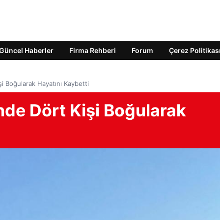
Güncel Haberler
Firma Rehberi
Forum
Çerez Politikas
i Boğularak Hayatını Kaybetti
nde Dört Kişi Boğularak