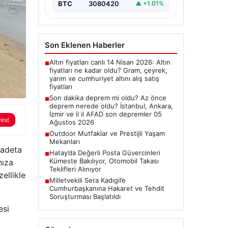
BTC
3080420
▲ +1.01%
Değerlendirmeler”, “content”: “
Bugün…
Son Eklenen Haberler
Altın fiyatları canlı 14 Nisan 2026: Altın
■
fiyatları ne kadar oldu? Gram, çeyrek,
yarım ve cumhuriyet altını alış satış
fiyatları
Son dakika deprem mi oldu? Az önce
■
deprem nerede oldu? İstanbul, Ankara,
İzmir ve il il AFAD son depremler 05
rest
Ağustos 2026
Outdoor Mutfaklar ve Prestijli Yaşam
■
Mekanları
 adeta
Hatay’da Değerli Posta Güvercinleri
■
Kümeste Bakılıyor, Otomobil Takası
hıza
Teklifleri Alınıyor
ellikle
Milletvekili Sera Kadıgil’e
■
Cumhurbaşkanına Hakaret ve Tehdit
Soruşturması Başlatıldı
esi