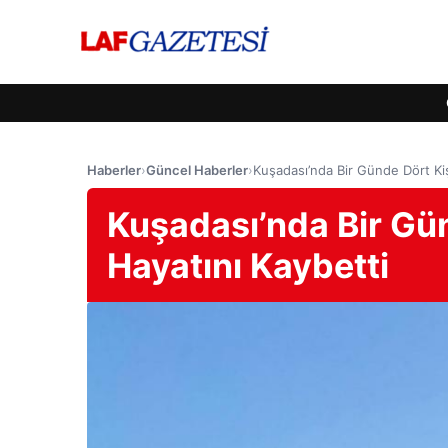
Haberler
›
Güncel Haberler
›
Kuşadası’nda Bir Günde Dört Kiş
Kuşadası’nda Bir Gü
Hayatını Kaybetti