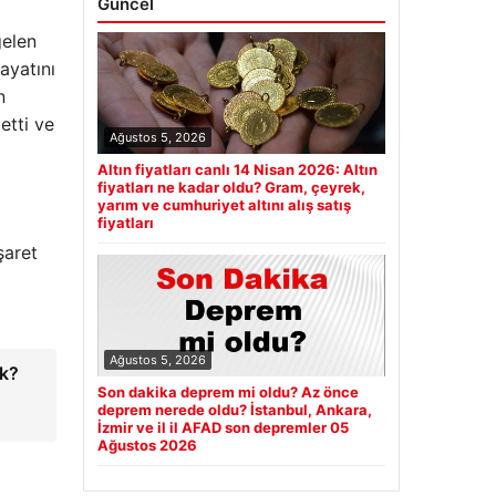
Güncel
gelen
ayatını
n
etti ve
Ağustos 5, 2026
Altın fiyatları canlı 14 Nisan 2026: Altın
fiyatları ne kadar oldu? Gram, çeyrek,
yarım ve cumhuriyet altını alış satış
fiyatları
şaret
Ağustos 5, 2026
ak?
Son dakika deprem mi oldu? Az önce
deprem nerede oldu? İstanbul, Ankara,
İzmir ve il il AFAD son depremler 05
Ağustos 2026