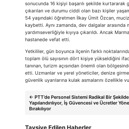
sonucunda 16 kişiyi başarılı şekilde kurtararak g
çıkarılan ve durumu ciddi olan bazı kişiler yaşa
54 yaşındaki öğretmen İlkay Ümit Özcan, mucizev
kaybetti. Aynı zamanda, dev dalgalar arasında
yardımseverliğiyle kıyıya çıkarıldı. Ancak Marm
hastanede vefat etti.
Yetkililer, gün boyunca ilçenin farklı noktaları
toplam ölü sayısının dört kişiye yükseldiğini ifad
tanınan, turizm açısından önemli olan bölgesinde
etti. Uzmanlar ve yerel yöneticiler, denize girme
güvenlik uyarılarına kulak asmalarını özellikle vu
← PTT’de Personel Sistemi Radikal Bir Şekild
Yapılandırılıyor, İş Güvencesi ve Ücretler Yön
Bırakılıyor
Tavsiye Edilen Haberler