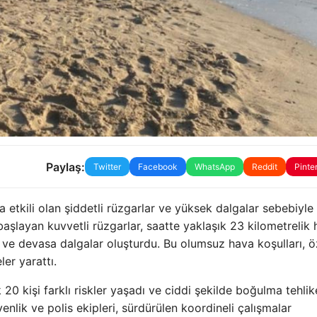
Paylaş:
Twitter
Facebook
WhatsApp
Reddit
Pinte
a etkili olan şiddetli rüzgarlar ve yüksek dalgalar sebebiyle
aşlayan kuvvetli rüzgarlar, saatte yaklaşık 23 kilometrelik 
r ve devasa dalgalar oluşturdu. Bu olumsuz hava koşulları, öz
ler yarattı.
20 kişi farklı riskler yaşadı ve ciddi şekilde boğulma tehlik
venlik ve polis ekipleri, sürdürülen koordineli çalışmalar