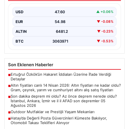
yarım ve cumhuriyet altını alış satış
fiyatları
USD
47.60
▲ +0.06%
EUR
54.98
▼ -0.08%
ALTIN
6481.2
▼ -0.23%
BTC
3063971
▼ -0.53%
Son Eklenen Haberler
Ertuğrul Özkök’ün Hakaret İddiaları Üzerine İfade Verdiği
■
Detaylar
Altın fiyatları canlı 14 Nisan 2026: Altın fiyatları ne kadar oldu?
■
Gram, çeyrek, yarım ve cumhuriyet altını alış satış fiyatları
Son dakika deprem mi oldu? Az önce deprem nerede oldu?
■
İstanbul, Ankara, İzmir ve il il AFAD son depremler 05
Ağustos 2026
Outdoor Mutfaklar ve Prestijli Yaşam Mekanları
■
Hatay’da Değerli Posta Güvercinleri Kümeste Bakılıyor,
■
Otomobil Takası Teklifleri Alınıyor