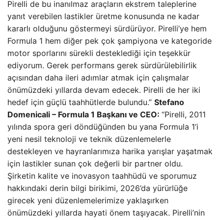
Pirelli de bu inanılmaz araçların ekstrem taleplerine
yanıt verebilen lastikler üretme konusunda ne kadar
kararlı olduğunu göstermeyi sürdürüyor. Pirelli’ye hem
Formula 1 hem diğer pek çok şampiyona ve kategoride
motor sporlarını sürekli desteklediği için teşekkür
ediyorum. Gerek performans gerek sürdürülebilirlik
açısından daha ileri adımlar atmak için çalışmalar
önümüzdeki yıllarda devam edecek. Pirelli de her iki
hedef için güçlü taahhütlerde bulundu.”
Stefano
Domenicali – Formula 1 Başkanı ve CEO:
“Pirelli, 2011
yılında spora geri döndüğünden bu yana Formula 1’i
yeni nesil teknoloji ve teknik düzenlemelerle
destekleyen ve hayranlarımıza harika yarışlar yaşatmak
için lastikler sunan çok değerli bir partner oldu.
Şirketin kalite ve inovasyon taahhüdü ve sporumuz
hakkındaki derin bilgi birikimi, 2026’da yürürlüğe
girecek yeni düzenlemelerimize yaklaşırken
önümüzdeki yıllarda hayati önem taşıyacak. Pirelli’nin