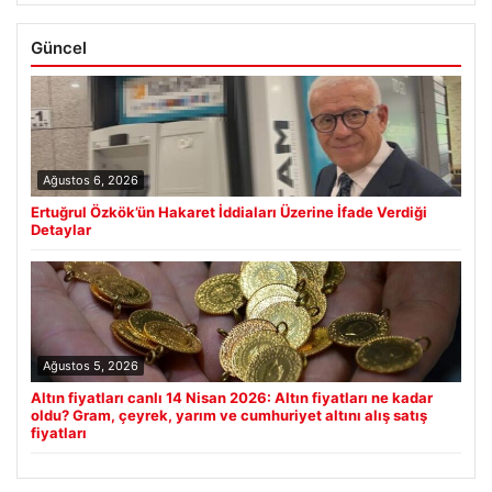
Güncel
Ağustos 6, 2026
Ertuğrul Özkök’ün Hakaret İddiaları Üzerine İfade Verdiği
Detaylar
Ağustos 5, 2026
Altın fiyatları canlı 14 Nisan 2026: Altın fiyatları ne kadar
oldu? Gram, çeyrek, yarım ve cumhuriyet altını alış satış
fiyatları