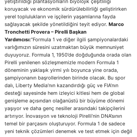
yetiştirildiği plantasyonların biyolojik çeşitliliği
koruyacak ve ekonomik sürdürülebilirliği geliştirirken
yerel toplulukların ve işçilerin yaşamlarına fayda
sağlayacak şekilde yönetildiğini teyit ediyor.
Marco
Tronchetti Provera – Pirelli Başkan
Yardımcısı:
“Formula 1 ve diğer ilgili şampiyonalardaki
varlığımızın süresini uzatmaktan büyük memnuniyet
duyuyoruz. Formula 1, 1950’de doğduğunda orada olan
Pirelli yenilenen sözleşmemizle modern Formula 1
döneminin yaklaşık yirmi yılı boyunca yine orada,
şampiyonanın başrollerinden birinde olacak. Bu spor
dalı, Liberty Media’nın kazandırdığı güç ve FIA’nın
desteği sayesinde hem izleyici kitlesi hem de global
genişleme açısından olağanüstü bir büyüme dönemi
yaşıyor ve daha genç nesiller arasındaki takipçilerini
artırıyor. İnovasyon ve teknoloji Pirelli’nin DNA’sının
temel bir parçasını oluşturuyor. Formula 1 de sadece
yeni teknik çözümleri denemek ve test etmek için değil