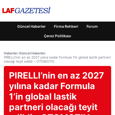
Güncel Haberler
Firma Rehberi
Forum
Çerez Politikası
Haberler
›
Güncel Haberler
›
PIRELLI’nin en az 2027 yılına kadar Formula 1’in global lastik partneri
olacağı teyit edildi – OTOMOTIV
PIRELLI’nin en az 2027
yılına kadar Formula
1’in global lastik
partneri olacağı teyit