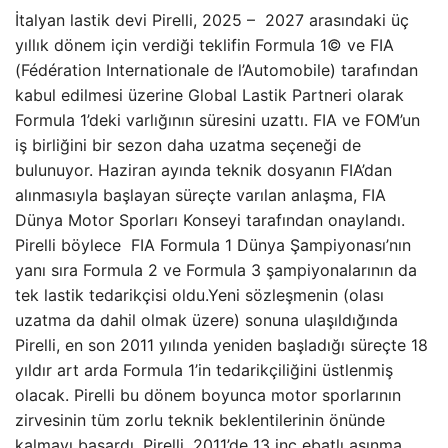
İtalyan lastik devi Pirelli, 2025 – 2027 arasındaki üç
yıllık dönem için verdiği teklifin Formula 1© ve FIA
(Fédération Internationale de l’Automobile) tarafından
kabul edilmesi üzerine Global Lastik Partneri olarak
Formula 1’deki varlığının süresini uzattı. FIA ve FOM’un
iş birliğini bir sezon daha uzatma seçeneği de
bulunuyor. Haziran ayında teknik dosyanın FIA’dan
alınmasıyla başlayan süreçte varılan anlaşma, FIA
Dünya Motor Sporları Konseyi tarafından onaylandı.
Pirelli böylece FIA Formula 1 Dünya Şampiyonası’nın
yanı sıra Formula 2 ve Formula 3 şampiyonalarının da
tek lastik tedarikçisi oldu.Yeni sözleşmenin (olası
uzatma da dahil olmak üzere) sonuna ulaşıldığında
Pirelli, en son 2011 yılında yeniden başladığı süreçte 18
yıldır art arda Formula 1’in tedarikçiliğini üstlenmiş
olacak. Pirelli bu dönem boyunca motor sporlarının
zirvesinin tüm zorlu teknik beklentilerinin önünde
kalmayı başardı. Pirelli, 2011’de 13 inç ebatlı aşınma