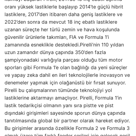
oranı yüksek lastiklerle başlayıp 2014’te güçlü hibrit
lastiklere, 2017’den itibaren daha geniş lastiklere ve
2022’den sonra da mevcut 18 inç ebatlı lastiklere
uzanan süreçte her türlü zemin ve hava koşulunda
güvenilir ürünlerle takımları, FIA ve Formula 1’i
zamanında esneklikle destekledi.Pirelli’nin 110 yıldan
uzun zamandır dünya çapında 350’den fazla
şampiyonadaki varlığıyla parçası olduğu tüm motor
sporları gibi Formula 1’e olan bağlılığı da yeni süreçler
ve yapay zeka dahil en ileri teknolojilerle inovasyon ve
denemeler yapmak için olağanüstü bir fırsat sunuyor.
Pirelli bu çalışmalarının tümünde teknolojiyi yol
lastiklerine aktarmayı amaçlıyor. Pirelli, Formula 1’in
lastik tedarikçisi olmanın yanı sıra pistte ve pist
dışındaki girişimleri sayesinde sporun dünya çapında
tanıtılmasında global bir partner olarak hareket ediyor.
Bu girişimler arasında özellikle Formula 2 ve Formula 3
olmak üzere tüm farklı feeder serileri için gelecek nesil