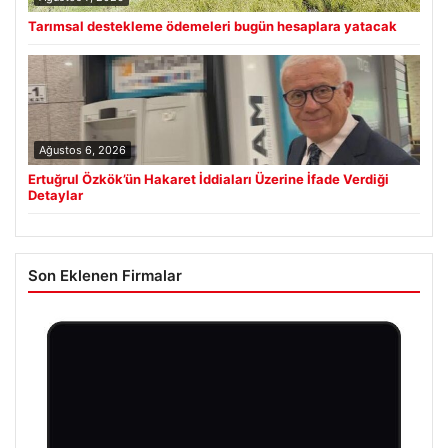
Tarımsal destekleme ödemeleri bugün hesaplara yatacak
Ağustos 6, 2026
Ertuğrul Özkök’ün Hakaret İddiaları Üzerine İfade Verdiği
Detaylar
Son Eklenen Firmalar