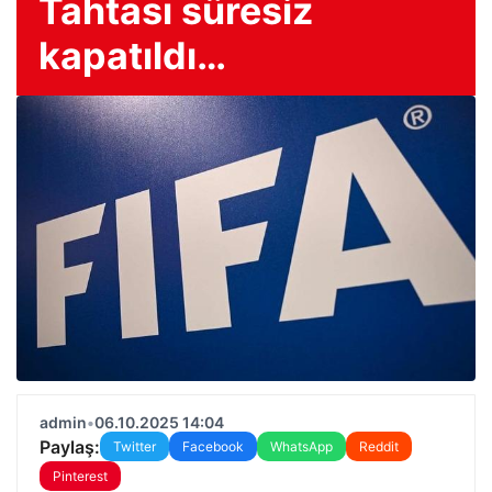
Tahtası süresiz
kapatıldı…
admin
•
06.10.2025 14:04
Paylaş:
Twitter
Facebook
WhatsApp
Reddit
Pinterest