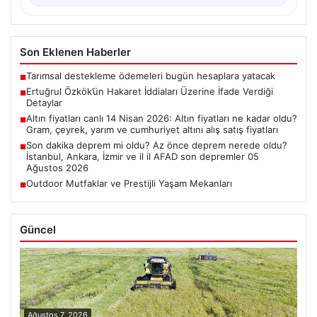
Son Eklenen Haberler
Tarımsal destekleme ödemeleri bugün hesaplara yatacak
■
Ertuğrul Özkök’ün Hakaret İddiaları Üzerine İfade Verdiği
■
Detaylar
Altın fiyatları canlı 14 Nisan 2026: Altın fiyatları ne kadar oldu?
■
Gram, çeyrek, yarım ve cumhuriyet altını alış satış fiyatları
Son dakika deprem mi oldu? Az önce deprem nerede oldu?
■
İstanbul, Ankara, İzmir ve il il AFAD son depremler 05
Ağustos 2026
Outdoor Mutfaklar ve Prestijli Yaşam Mekanları
■
Güncel
Ağustos 7, 2026