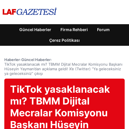
Güncel Haberler
Firma Rehberi
Forum
Çerez Politikası
Haberler
›
Güncel Haberler
›
TikTok yasaklanacak mı? TBMM Dijital Mecralar Komisyonu Başkanı
Hüseyin Yayman’dan açıklama geldi! X’e (Twitter) “Ya geleceksiniz
ya geleceksiniz” çıkışı
TikTok yasaklanacak
mı? TBMM Dijital
Mecralar Komisyonu
Başkanı Hüseyin