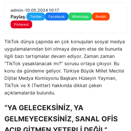
admin
•
10.05.2024 10:17
Paylaş:
Twitter
Facebook
WhatsApp
Reddit
Pinterest
TikTok dünya çapında en çok konuşulan sosyal medya
uygulamalarından biri olmaya devam etse de bununla
ilgili bazı tartışmalar devam ediyor. Zaman zaman
“TikTok yasaklanacak mı?” sorusu ortaya çıkıyor. Bu
konu da gündeme geliyor. Türkiye Büyük Millet Meclisi
Dijital Medya Komisyonu Başkanı Hüseyin Yayman,
TikTok ve X (Twitter) hakkında dikkat çeken
açıklamalarda bulundu.
“YA GELECEKSİNİZ, YA
GELMEYECEKSİNİZ, SANAL OFİS
AÇIP GİTMEN YETERLİ DEĞİL”