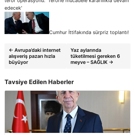
terör operasyonu: 'Terörle mücadele kararlılıkla devam
edecek'
Cumhur İttifakında sürpriz toplantı!
← Avrupa’daki internet
Yaz aylarında
alışveriş pazarı hızla
tüketilmesi gereken 6
büyüyor
meyve – SAĞLIK →
Tavsiye Edilen Haberler