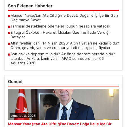
Son Eklenen Haberler
Mansur Yavaş’tan Ata Çiftliği’ne Davet: Doğa ile İç İçe Bir Gün
■
Geçirmeye Davet
Tarımsal destekleme ödemeleri bugün hesaplara yatacak
■
Ertuğrul Özkök’ün Hakaret İddiaları Üzerine İfade Verdiği
■
Detaylar
Altın fiyatları canlı 14 Nisan 2026: Altın fiyatları ne kadar oldu?
■
Gram, çeyrek, yarım ve cumhuriyet altını alış satış fiyatları
Son dakika deprem mi oldu? Az önce deprem nerede oldu?
■
İstanbul, Ankara, İzmir ve il il AFAD son depremler 05
Ağustos 2026
Güncel
Ağustos 8, 2026
Mansur Yavaş’tan Ata Çiftliği’ne Davet: Doğa ile İç İçe Bir