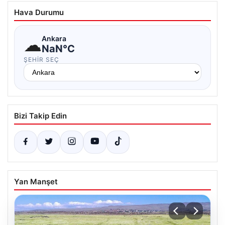
Hava Durumu
☁
Ankara
NaN°C
ŞEHIR SEÇ
Bizi Takip Edin
Yan Manşet