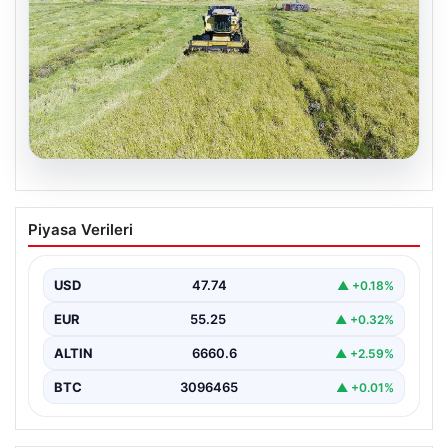
07.08.2026
Tarımsal destekleme ödemeleri bugün
Piyasa Verileri
hesaplara yatacak
USD
47.74
▲ +0.18%
EUR
55.25
▲ +0.32%
ALTIN
6660.6
▲ +2.59%
BTC
3096465
▲ +0.01%