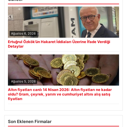
Ağustos 6, 2026
Ertuğrul Özkök’ün Hakaret İddiaları Üzerine İfade Verdiği
Detaylar
Ağustos 5, 2026
Altın fiyatları canlı 14 Nisan 2026: Altın fiyatları ne kadar
oldu? Gram, çeyrek, yarım ve cumhuriyet altını alış satış
fiyatları
Son Eklenen Firmalar