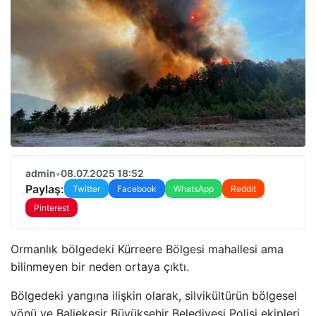
admin
•
08.07.2025 18:52
Paylaş:
Twitter
Facebook
WhatsApp
Reddit
Pinterest
Ormanlık bölgedeki Kürreere Bölgesi mahallesi ama
bilinmeyen bir neden ortaya çıktı.
Bölgedeki yangına ilişkin olarak, silvikültürün bölgesel
yönü ve Baliekesir Büyükşehir Belediyesi Polisi ekipleri