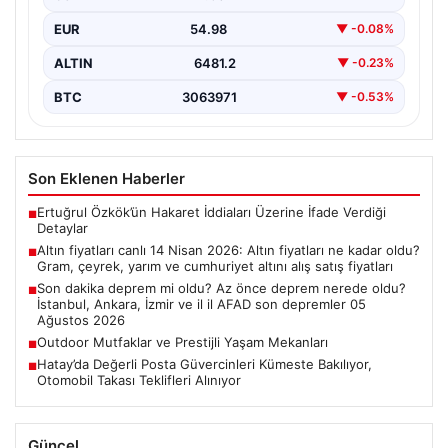
EUR
54.98
▼ -0.08%
ALTIN
6481.2
▼ -0.23%
BTC
3063971
▼ -0.53%
Son Eklenen Haberler
Ertuğrul Özkök’ün Hakaret İddiaları Üzerine İfade Verdiği
■
Detaylar
Altın fiyatları canlı 14 Nisan 2026: Altın fiyatları ne kadar oldu?
■
Gram, çeyrek, yarım ve cumhuriyet altını alış satış fiyatları
Son dakika deprem mi oldu? Az önce deprem nerede oldu?
■
İstanbul, Ankara, İzmir ve il il AFAD son depremler 05
Ağustos 2026
Outdoor Mutfaklar ve Prestijli Yaşam Mekanları
■
Hatay’da Değerli Posta Güvercinleri Kümeste Bakılıyor,
■
Otomobil Takası Teklifleri Alınıyor
Güncel