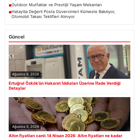
Outdoor Mutfaklar ve Prestijli Yaşam Mekanları
■
Hatay’da Değerli Posta Güvercinleri Kümeste Bakılıyor,
■
Otomobil Takası Teklifleri Alınıyor
Güncel
Ağustos 6, 2026
Ertuğrul Özkök’ün Hakaret İddiaları Üzerine İfade Verdiği
Detaylar
Ağustos 5, 2026
Altın fiyatları canlı 14 Nisan 2026: Altın fiyatları ne kadar