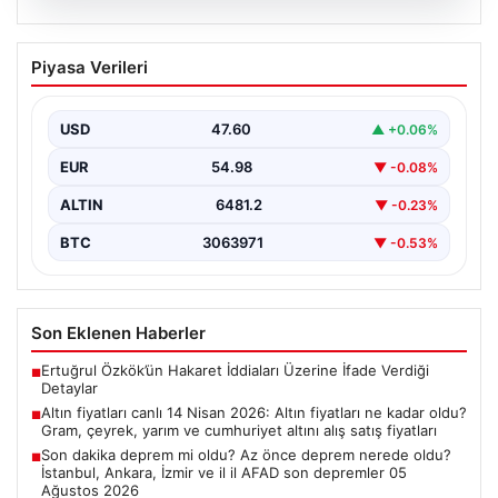
05.08.2026
Altın fiyatları canlı 14 Nisan 2026: Altın
Piyasa Verileri
fiyatları ne kadar oldu? Gram, çeyrek,
yarım ve cumhuriyet altını alış satış
fiyatları
USD
47.60
▲ +0.06%
EUR
54.98
▼ -0.08%
ALTIN
6481.2
▼ -0.23%
BTC
3063971
▼ -0.53%
Son Eklenen Haberler
Ertuğrul Özkök’ün Hakaret İddiaları Üzerine İfade Verdiği
■
Detaylar
Altın fiyatları canlı 14 Nisan 2026: Altın fiyatları ne kadar oldu?
■
Gram, çeyrek, yarım ve cumhuriyet altını alış satış fiyatları
Son dakika deprem mi oldu? Az önce deprem nerede oldu?
■
İstanbul, Ankara, İzmir ve il il AFAD son depremler 05
Ağustos 2026