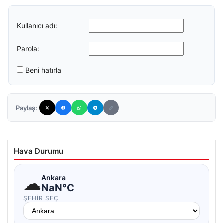
Kullanıcı adı:
Parola:
Beni hatırla
Paylaş:
Hava Durumu
☁
Ankara
NaN°C
ŞEHIR SEÇ