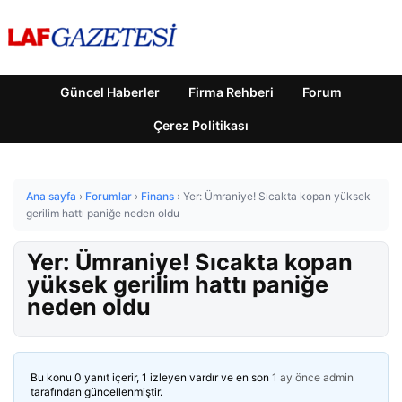
Güncel Haberler
Firma Rehberi
Forum
Çerez Politikası
Ana sayfa
›
Forumlar
›
Finans
›
Yer: Ümraniye! Sıcakta kopan yüksek
gerilim hattı paniğe neden oldu
Yer: Ümraniye! Sıcakta kopan
yüksek gerilim hattı paniğe
neden oldu
Bu konu 0 yanıt içerir, 1 izleyen vardır ve en son
1 ay önce
admin
tarafından güncellenmiştir.