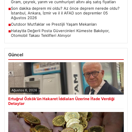
Gram, çeyrek, yarım ve cumhuriyet altını alış satış fiyatları
Son dakika deprem mi oldu? Az önce deprem nerede oldu?
■
İstanbul, Ankara, İzmir ve il il AFAD son depremler 05
Ağustos 2026
Outdoor Mutfaklar ve Prestijli Yaşam Mekanları
■
Hatay’da Değerli Posta Güvercinleri Kümeste Bakılıyor,
■
Otomobil Takası Teklifleri Alınıyor
Güncel
Ağustos 6, 2026
Ertuğrul Özkök’ün Hakaret İddiaları Üzerine İfade Verdiği
Detaylar