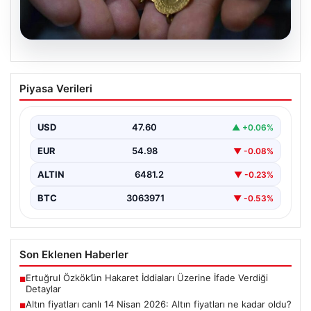
05.08.2026
Altın fiyatları canlı 14 Nisan 2026: Altın
Piyasa Verileri
fiyatları ne kadar oldu? Gram, çeyrek,
yarım ve cumhuriyet altını alış satış
fiyatları
USD
47.60
▲ +0.06%
EUR
54.98
▼ -0.08%
ALTIN
6481.2
▼ -0.23%
BTC
3063971
▼ -0.53%
Son Eklenen Haberler
Ertuğrul Özkök’ün Hakaret İddiaları Üzerine İfade Verdiği
■
Detaylar
Altın fiyatları canlı 14 Nisan 2026: Altın fiyatları ne kadar oldu?
■