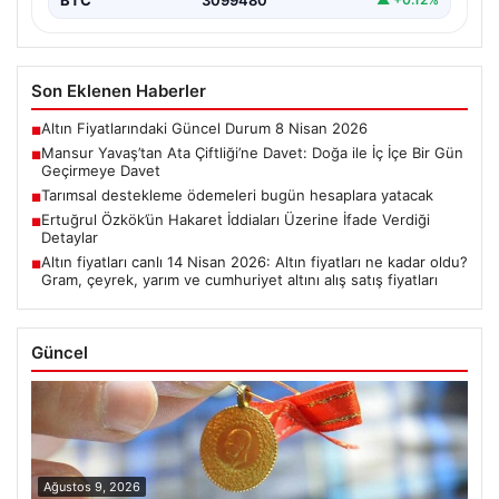
Son Eklenen Haberler
Altın Fiyatlarındaki Güncel Durum 8 Nisan 2026
■
Mansur Yavaş’tan Ata Çiftliği’ne Davet: Doğa ile İç İçe Bir Gün
■
Geçirmeye Davet
Tarımsal destekleme ödemeleri bugün hesaplara yatacak
■
Ertuğrul Özkök’ün Hakaret İddiaları Üzerine İfade Verdiği
■
Detaylar
Altın fiyatları canlı 14 Nisan 2026: Altın fiyatları ne kadar oldu?
■
Gram, çeyrek, yarım ve cumhuriyet altını alış satış fiyatları
Güncel
Ağustos 9, 2026