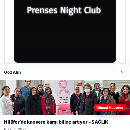
×
Göz Atın
Prenses Night Club
Nisan 29, 2026
Web sitemizi nasıl kullandığınızı daha iyi anlayabilmek,
Güncel Haberler
deneyiminizi kişiselleştirmek ve geliştirmek amacıyla çerezler
kullanıyoruz.
Çerez Politikamız
Nilüfer’de kansere karşı bilinç artıyor – SAĞLIK
Reddet
Kabul Et
© 2026 Laf Gazetesi
Nisan 5, 2024