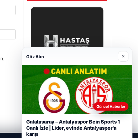
×
Göz Atın
n.
Prenses Night Club
Nisan 29, 2026
Güncel Haberler
Galatasaray – Antalyaspor Bein Sports 1
Canlı İzle | Lider, evinde Antalyaspor'a
karşı