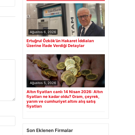
Ağustos 6, 2026
Ertuğrul Özkök’ün Hakaret İddiaları
Üzerine İfade Verdiği Detaylar
Ağustos 5, 2026
Altın fiyatları canlı 14 Nisan 2026: Altın
fiyatları ne kadar oldu? Gram, çeyrek,
yarım ve cumhuriyet altını alış satış
fiyatları
Son Eklenen Firmalar