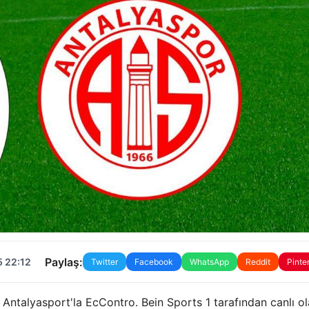
Paylaş:
5 22:12
Twitter
Facebook
WhatsApp
Reddit
Pinte
Antalyasport'la EcContro. Bein Sports 1 tarafından canlı o