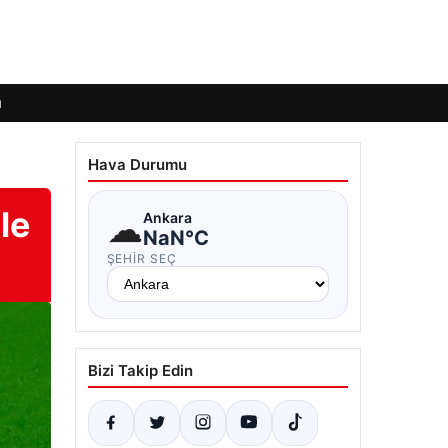
ı
Hava Durumu
le
☁
Ankara
NaN°C
ŞEHIR SEÇ
Bizi Takip Edin