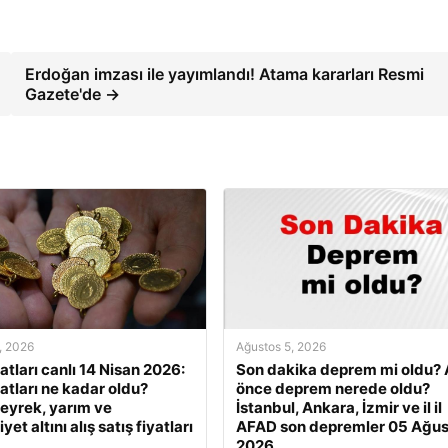
Erdoğan imzası ile yayımlandı! Atama kararları Resmi
Gazete'de →
, 2026
Ağustos 5, 2026
yatları canlı 14 Nisan 2026:
Son dakika deprem mi oldu? 
yatları ne kadar oldu?
önce deprem nerede oldu?
eyrek, yarım ve
İstanbul, Ankara, İzmir ve il il
et altını alış satış fiyatları
AFAD son depremler 05 Ağus
2026