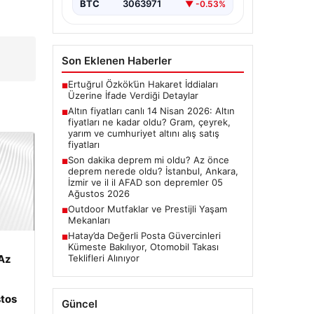
BTC
3063971
▼ -0.53%
Son Eklenen Haberler
Ertuğrul Özkök’ün Hakaret İddiaları
■
Üzerine İfade Verdiği Detaylar
Altın fiyatları canlı 14 Nisan 2026: Altın
■
fiyatları ne kadar oldu? Gram, çeyrek,
yarım ve cumhuriyet altını alış satış
fiyatları
Son dakika deprem mi oldu? Az önce
■
deprem nerede oldu? İstanbul, Ankara,
İzmir ve il il AFAD son depremler 05
Ağustos 2026
Outdoor Mutfaklar ve Prestijli Yaşam
■
Mekanları
Hatay’da Değerli Posta Güvercinleri
■
Kümeste Bakılıyor, Otomobil Takası
Teklifleri Alınıyor
Az
tos
Güncel