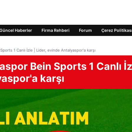
Güncel Haberler
Firma Rehberi
Forum
Çerez Politikas
ports 1 Canlı İzle | Lider, evinde Antalyaspor'a karşı
aspor Bein Sports 1 Canlı İz
yaspor'a karşı