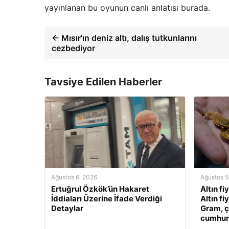
yayınlanan bu oyunun canlı anlatısı burada.
← Mısır'ın deniz altı, dalış tutkunlarını
cezbediyor
Tavsiye Edilen Haberler
Ağustos 6, 2026
Ağustos 5
Ertuğrul Özkök’ün Hakaret
Altın fi
İddiaları Üzerine İfade Verdiği
Altın fi
Detaylar
Gram, ç
cumhuriy